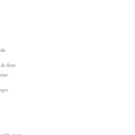
dir.
 de fleur
gène.
nger.
astilla pour