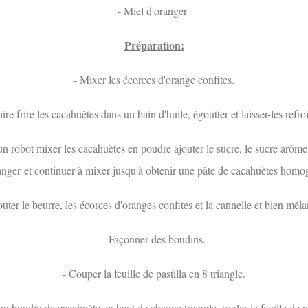
- Miel d'oranger
Préparation:
- Mixer les écorces d'orange confites.
aire frire les cacahuètes dans un bain d'huile, égoutter et laisser-les refroi
n robot mixer les cacahuètes en poudre ajouter le sucre, le sucre arôme
anger et continuer à mixer jusqu'à obtenir une pâte de cacahuètes homo
outer le beurre, les écorces d'oranges confites et la cannelle et bien méla
- Façonner des boudins.
- Couper la feuille de pastilla en 8 triangle.
n boudin de cacahuète en haut de chaque triangle, rouler la feuille de p