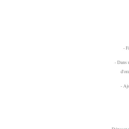
- F
- Dans u
d'or
- Aj
- Déposer u