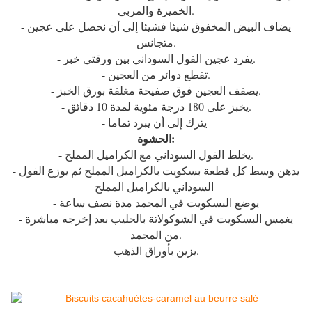
الخميرة والمربى.
- يضاف البيض المخفوق شيئا فشيئا إلى أن نحصل على عجين
متجانس.
- يفرد عجين الفول السوداني بين ورقتي خبر.
- تقطع دوائر من العجين.
- يصفف العجين فوق صفيحة مغلفة بورق الخبز.
- يخبز على 180 درجة مئوية لمدة 10 دقائق.
- يترك إلى أن يبرد تماما
الحشوة:
- يخلط الفول السوداني مع الكراميل المملح.
- يدهن وسط كل قطعة بسكويت بالكراميل المملح ثم يوزع الفول
السوداني بالكراميل المملح
- يوضع البسكويت في المجمد مدة نصف ساعة
- يغمس البسكويت في الشوكولاتة بالحليب بعد إخرجه مباشرة
من المجمد.
يزين بأوراق الذهب.