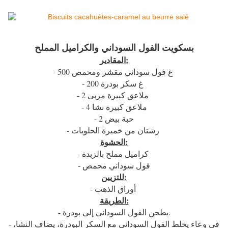
بسكويت الفول السوداني والكراميل المملح
المقادير:
- 500 غ فول سوداني مقشر ومحمص
- 200 غ سكر بودرة
- 2 ملاعق كبيرة مربى
- 4 ملاعق كبيرة نشا
- 2 حبة بيض
- رشتان من خميرة الحلويات
الحشوة:
- كراميل مملح بالزبدة
- فول سوداني محمص
للتزيين:
- أوراق الذهب
الطريقة:
- يطحن الفول السوداني إلى بودرة.
- في وعاء يخلط الفول السوداني مع السكر البودرة، يضاف النشا،