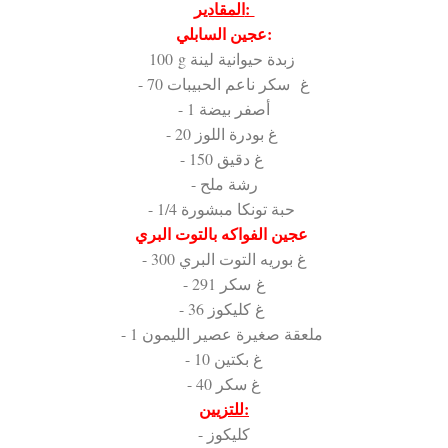
المقادير:
عجين السابلي:
100 g زبدة حيوانية لينة
- 70 غ سكر ناعم الحبيبات
- 1 أصفر بيضة
- 20 غ بودرة اللوز
- 150 غ دقيق
- رشة ملح
- 1/4 حبة تونكا مبشورة
عجين الفواكه بالتوت البري
- 300 غ بوريه التوت البري
- 291 غ سكر
- 36 غ كليكوز
- 1 ملعقة صغيرة عصير الليمون
- 10 غ بكتين
- 40 غ سكر
للتزيين:
- كليكوز