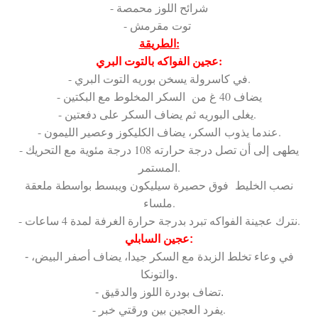
- شرائح اللوز محمصة
- توت مقرمش
الطريقة:
عجين الفواكه بالتوت البري:
- في كاسرولة يسخن بوريه التوت البري.
- يضاف 40 غ من السكر المخلوط مع البكتين
- يغلى البوريه ثم يضاف السكر على دفعتين.
- عندما يذوب السكر، يضاف الكليكوز وعصير الليمون.
- يطهى إلى أن تصل درجة حرارته 108 درجة مئوية مع التحريك
المستمر.
نصب الخليط فوق حصيرة سيليكون ويبسط بواسطة ملعقة
ملساء.
- نترك عجينة الفواكه تبرد بدرجة حرارة الغرفة لمدة 4 ساعات.
عجين السابلي:
- في وعاء تخلط الزبدة مع السكر جيدا، يضاف أصفر البيض،
والتونكا.
- تضاف بودرة اللوز والدقيق.
- يفرد العجين بين ورقتي خبر.