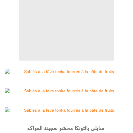
سابلي بالتونكا محشو بعجينة الفواكه