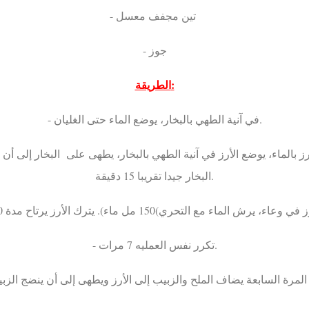
- تين مجفف معسل
- جوز
الطريقة:
- في آنية الطهي بالبخار، يوضع الماء حتى الغليان.
البخار جيدا تقريبا 15 دقيقة.
- تكرر نفس العمليه 7 مرات.