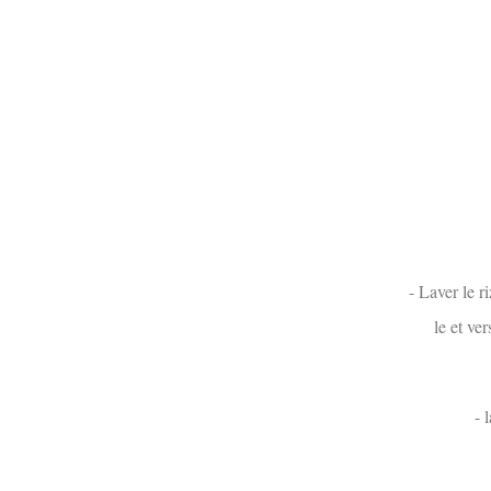
- Laver le r
le et ve
- 