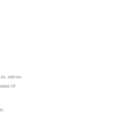
riz, enlever-
endant 10
iz.