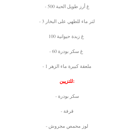
- 500 غ أرز طويل الحبة
- 3 لتر ماء للطهي على البخار
100 غ زبدة حيوانية
- 60 غ سكر بودرة
- 1 ملعقة كبيرة ماء الزهر
للتزيين:
- سكر بودرة
- قرفة
- لوز محمص مجروش