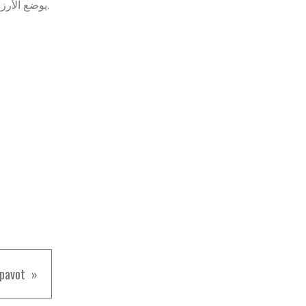
- يوضع الأرز في طبق التقديم، يزين بالسكر، القرفة، اللوز المجروش والتين المجفف المعسل.
 pavot