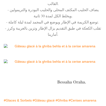
القالب.
- يضاف الحليب المكثف المحلى والحليب البودرة والتريمولين
ويخلط الكل لمدة 30 ثانية.
- توضع الكريمة في الإطار ويوضع في المجمد لمدة ليلة كاملة.
- تقلب الكعكة في طبق التقديم يزال الإطار وتزين بالغريبة وكرز
أمارينا.
Bessaha Oraha.
#Glaces & Sorbets
#Gâteau glacé
#Ghriba
#Cerises amarena