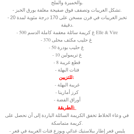
والخميرة والملح.
- تشكل الغريبات وتصفف فوق صفيحة مغلفة بورق الخبز.
- تخبز الغريبات في فرن مسخن على 170 درجة مئوية لمدة 20
دقيقة.
- 500 غ كريمة سائلة معقمة كاملة الدسم Elle & Vire
- 370 غ حليب مكثف محلى
- 50 غ حليب بودرة
- 10 غ تريمولين
- 8 قطع غريبة
- فتات البهلة
للتزيين:
- غريبة البهلة
- كرز أمارينا
- أوراق الفضة
الطريقة:
في وعاء الخلاط تخفق الكريمة السائلة الباردة إلى أن نحصل على
كريمة متماسكة.
- يلبس قعر إطار ببلاستيك غدائي ويوزع فتات الغريبة في قعر