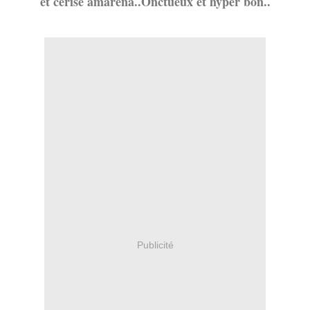
et cerise amarena..Onctueux et hyper bon..
Publicité