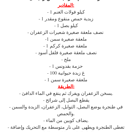
المقادير:
- 1 كيلو فولات الغنم
- 1 زبدية حمص منقوع ومقدر
- 1 كيلو بصل
- نصف ملعقة صغيرة شعيرات الزعفران
-1 ملعقة صغيرة سمن
- 1 ملعقة صغيرة كركم
- نصف ملعقة صغيرة فلفل أسود
- ملح
- 1 حزمة بقدونس
- 100 غ زبدة حيوانية
- 1 ملعقة صغيرة سمن
الطريقة:
- يسخن الزعفران ويفرك ثم ينقع في الماء الدافئ.
- يقطع البصل إلى شرائح
- في طنجرة يوضع البصل، التوابل، الزعفران، الزبدة والسمن
والحمص.
- يضاف كوبين من الماء.
- تغطى الطنجرة ويطهى على نار متوسطة مع التحريك وإضافة