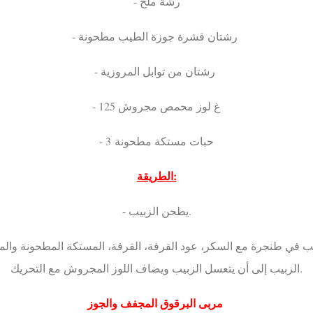
- رشة ملح
- رشتان قشرة جوزة الطيب مطحونة
- رشتان من توابل المروزية
- 125 غ لوز محمص مجروش
- 3 حبات مستكة مطحونة
الطريقة:
- يطحن الزبيب.
الزبيب إلى أن يتعسل الزبيب ويضاف اللوز المجروش مع التحريك.
مربى البرقوق المجفف والجوز