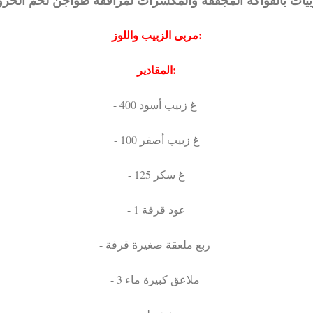
مربى الزبيب واللوز:
المقادير:
- 400 غ زبيب أسود
- 100 غ زبيب أصفر
- 125 غ سكر
- 1 عود قرفة
- ربع ملعقة صغيرة قرفة
- 3 ملاعق كبيرة ماء