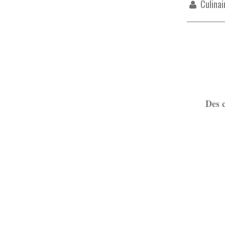
Culinai
Assala
Des c