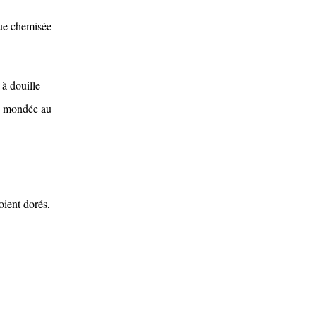
que chemisée
 à douille
es mondée au
soient dorés,