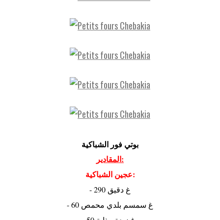
بوتي فور الشباكية
المقادير:
عجين الشباكية:
- 290 غ دقيق
- 60 غ سمسم بلدي محمص
- 50 غ زبدة مذابة