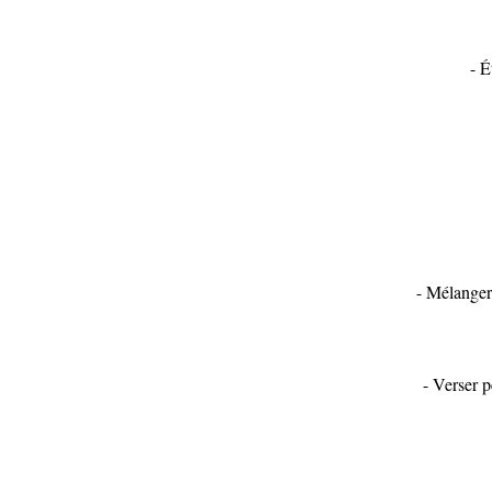
- É
- Mélanger 
- Verser p