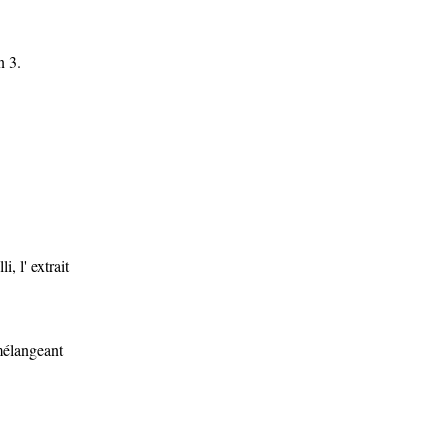
n 3.
, l' extrait
 mélangeant