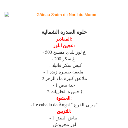
حلوة الصدرة الشمالية
المقادير:
عجين اللوز:
- 500 غ لوز بلدي مفسخ
- 200 غ سكر
- 1 كيس سكر فانيلا
- 1 ملعقة صغيرة زبدة
- 2 ملاعق كبيرة ماء الزهر
- 1 حبة بيض
- 2 غ خميرة الحلويات
الحشوة:
- Le cabello de Àngel " مربى القرع"
للتزيين:
- 1 بياض البيض
- لوز مجروش