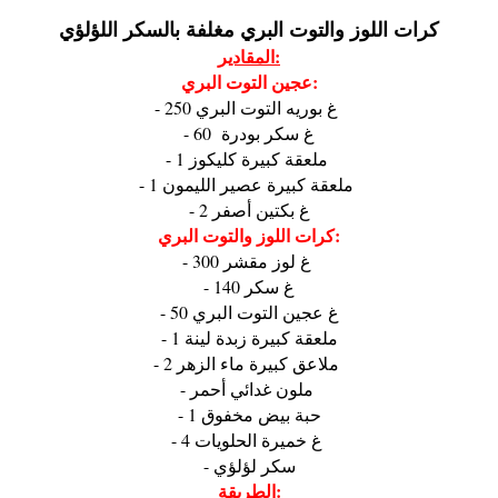
كرات اللوز والتوت البري مغلفة بالسكر اللؤلؤي
المقادير:
عجين التوت البري:
- 250 غ بوريه التوت البري
- 60 غ سكر بودرة
- 1 ملعقة كبيرة كليكوز
- 1 ملعقة كبيرة عصير الليمون
- 2 غ بكتين أصفر
كرات اللوز والتوت البري:
- 300 غ لوز مقشر
- 140 غ سكر
- 50 غ عجين التوت البري
- 1 ملعقة كبيرة زبدة لينة
- 2 ملاعق كبيرة ماء الزهر
- ملون غدائي أحمر
- 1 حبة بيض مخفوق
- 4 غ خميرة الحلويات
- سكر لؤلؤي
الطريقة: