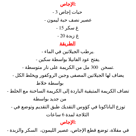
الإجاص:
- 3 حبات إجاص
- عصير نصف حبة ليمون
- 15 غ سكر
- 20 غ زبدة
الطريقة:
- يرطب الجيلاتين في الماء.
- يفتح عود الفانيلا بواسطة سكين.
- تسخن 300 مل من الكريمة على نار متوسطة.
- يضاف لها الجيلاتين المصفى وجبن الروكفور ويخلط الكل
بواسطة خلاط Mixeur plongeant.
- تضاف الكريمة المتبقية الباردة إلى الكريمة الساخنة مع الخلط
من جديد بواسطة Mixeur plongeant.
- توزع الباناكونا في كؤوس التقديك طبق التقديم وتوضع في
الثلاجة لمدة 6 ساعات.
الإجاص:
- في مقلاة، توضع قطع الإجاص، عصير الليمون، السكر والزبدة