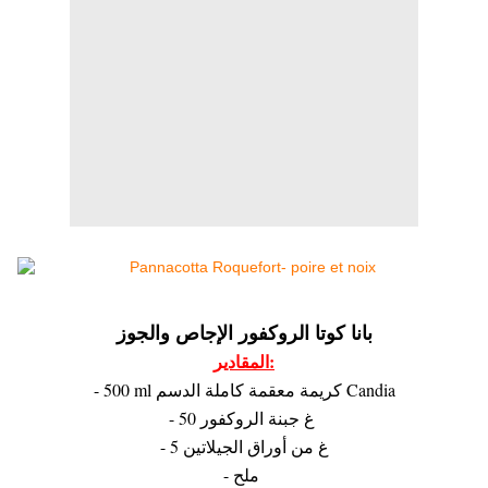
بانا كوتا الروكفور الإجاص والجوز
المقادير:
- 500 ml كريمة معقمة كاملة الدسم Candia
- 50 غ جبنة الروكفور
- 5 غ من أوراق الجيلاتين
- ملح