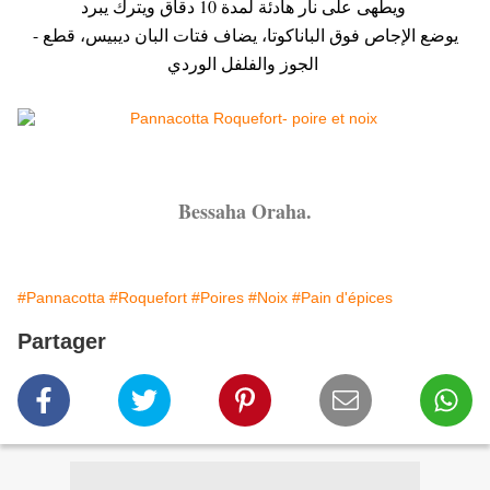
ويطهى على نار هادئة لمدة 10 دقاق ويترك يبرد.
- يوضع الإجاص فوق الباناكوتا، يضاف فتات البان ديبيس، قطع
الجوز والفلفل الوردي.
Bessaha Oraha.
#Pannacotta
#Roquefort
#Poires
#Noix
#Pain d'épices
Partager