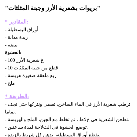
"بريوات بشعرية اﻷرز وجبنة المثلثات"
* المقادير:
- أوراق البسطيلة
- زبدة مذابة
- بيضة
الحشوة:
- 100 غ شعرية اﻷرز
- 10 قطع من جبنة المثلثات
- ربع ملعقة صغيرة هريسة
- ملح
* الطريقة:
- ترطب شعرية اﻷرز في الماء الساخن، تصفی ونتركها حتی تجف
تماما.
- تطحن الشعرية في خﻻط ، ثم تخلط مع الجبن، الملح والهريسة.
- توضع الحشوة في الثﻻجة لمدة ساعتين.
- تقطع أوراق البسطيلة، يدهن كل شريط بالزبدة.