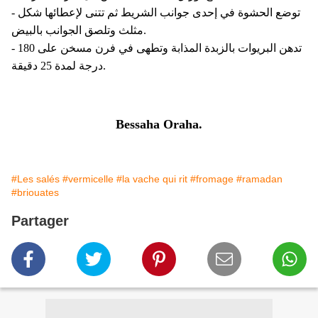
- توضع الحشوة في إحدی جوانب الشريط ثم تتنی ﻹعطائها شكل
مثلث وتلصق الجوانب بالبيض.
- تدهن البريوات بالزبدة المذابة وتطهی في فرن مسخن علی 180
درجة لمدة 25 دقيقة.
Bessaha Oraha.
#Les salés
#vermicelle
#la vache qui rit
#fromage
#ramadan
#briouates
Partager