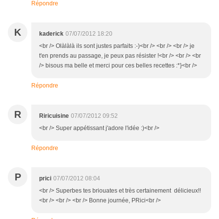
Répondre
K
kaderick
07/07/2012 18:20
<br /> Olàlàlà ils sont justes parfaits :-)<br /> <br /> <br /> je
t'en prends au passage, je peux pas résister !<br /> <br /> <br
/> bisous ma belle et merci pour ces belles recettes :*}<br />
Répondre
R
Riricuisine
07/07/2012 09:52
<br /> Super appétissant j'adore l'idée :)<br />
Répondre
P
prici
07/07/2012 08:04
<br /> Superbes tes briouates et très certainement délicieux!!
<br /> <br /> <br /> Bonne journée, PRici<br />