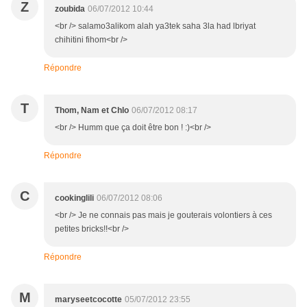
Z
zoubida
06/07/2012 10:44
<br /> salamo3alikom alah ya3tek saha 3la had lbriyat
chihitini fihom<br />
Répondre
T
Thom, Nam et Chlo
06/07/2012 08:17
<br /> Humm que ça doit être bon ! :)<br />
Répondre
C
cookinglili
06/07/2012 08:06
<br /> Je ne connais pas mais je gouterais volontiers à ces
petites bricks!!<br />
Répondre
M
maryseetcocotte
05/07/2012 23:55