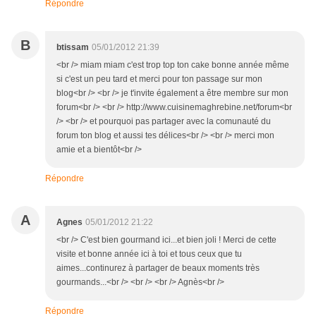
Répondre
B
btissam
05/01/2012 21:39
<br /> miam miam c'est trop top ton cake bonne année même
si c'est un peu tard et merci pour ton passage sur mon
blog<br /> <br /> je t'invite également a être membre sur mon
forum<br /> <br /> http://www.cuisinemaghrebine.net/forum<br
/> <br /> et pourquoi pas partager avec la comunauté du
forum ton blog et aussi tes délices<br /> <br /> merci mon
amie et a bientôt<br />
Répondre
A
Agnes
05/01/2012 21:22
<br /> C'est bien gourmand ici...et bien joli ! Merci de cette
visite et bonne année ici à toi et tous ceux que tu
aimes...continurez à partager de beaux moments très
gourmands...<br /> <br /> <br /> Agnès<br />
Répondre