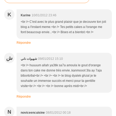
K
Karine
10/01/2012 23:46
<br /> C'est avec le plus grand plaisir que je decouvre ton joli
blog a l'instant meme.<br /> Tes petits cakes a l'orange me
font beaucoup envie...<br /> Bises et a bientot.<br />
Répondre
ش
شهيوات ناني
09/01/2012 15:10
<br /> huuuum allah ya3tik sa7a amoula le gout d'orange
dans ton cake me donne très envie..kanmooot 3la ay 7aja
blborto9al<br /> <br /> <br /> le blog dyalek ghzal je te
souhaite un immense succès et merci pour ta gentille
visite<br /> <br /> <br /> bonne après midi<br />
Répondre
N
noviceencuisine
08/01/2012 00:18