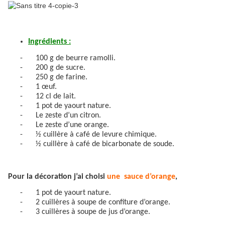
Ingrédients :
-
100 g de beurre ramolli.
-
200 g de sucre.
-
250 g de farine.
-
1 œuf.
-
12 cl de lait.
-
1 pot de yaourt nature.
-
Le zeste d’un citron.
-
Le zeste d’une orange.
-
½ cuillère à café de levure chimique.
-
½ cuillère à café de bicarbonate de soude.
Pour la décoration j’ai choisi
une
sauce d’orange
,
-
1 pot de yaourt nature.
-
2 cuillères à soupe de confiture d’orange.
-
3 cuillères à soupe de jus d’orange.