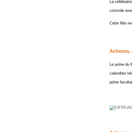
La célébrati
coïncide av
Cette fête rev
Achoura, 
Le jeûne du 
calendrier h
jeûne faculta