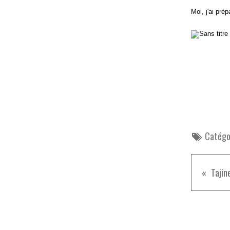
Moi, j'ai pré
Catégor
Tajin