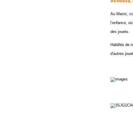
Achoura, u
Au Maroc, co
l’enfance, o
des jouets.
Habillés de 
d'autres joue