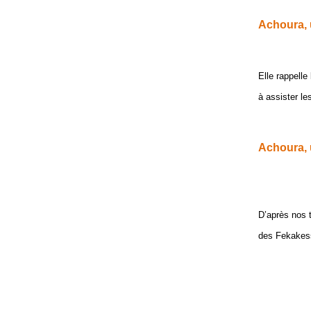
Achoura, u
Elle rappelle
à assister l
Achoura, u
D’après nos t
des Fekakess