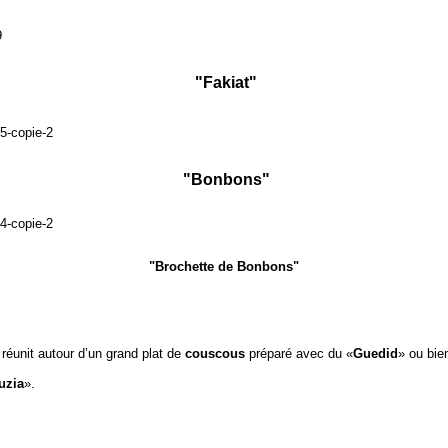
"Fakiat"
"Bonbons"
"Brochette de Bonbons"
 réunit autour d’un grand plat de
couscous
préparé avec du «
Guedid
» ou bie
uzia
».