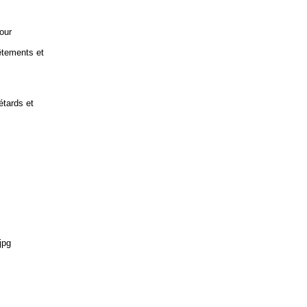
our
êtements et
étards et