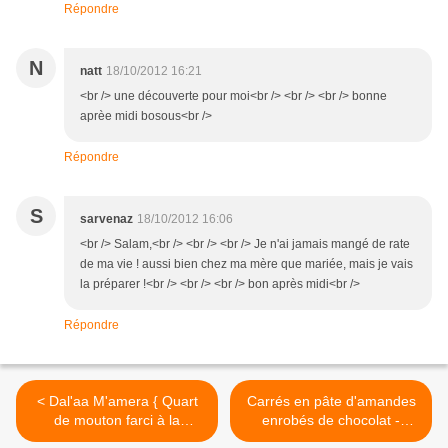
Répondre
N
natt
18/10/2012 16:21
<br /> une découverte pour moi<br /> <br /> <br /> bonne
aprèe midi bosous<br />
Répondre
S
sarvenaz
18/10/2012 16:06
<br /> Salam,<br /> <br /> <br /> Je n'ai jamais mangé de rate
de ma vie ! aussi bien chez ma mère que mariée, mais je vais
la préparer !<br /> <br /> <br /> bon après midi<br />
Répondre
< Dal'aa M'amera { Quart
Carrés en pâte d'amandes
de mouton farci à la
enrobés de chocolat -
vermicelle et champignons
Recette Aïd El Kebir >