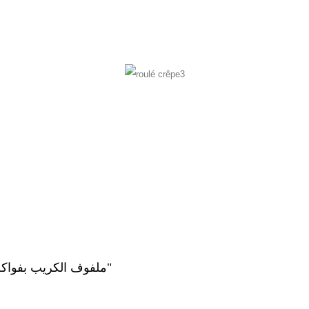
"ملفوف الكريب بفواكه الخريف"