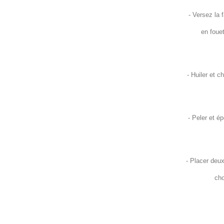
- Versez la 
en fouet
- Huiler et c
- Peler et é
- Placer deux
cho