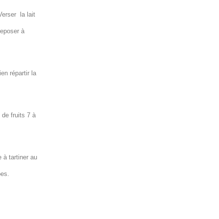
erser la lait
reposer à
en répartir la
de fruits 7 à
 à tartiner au
pes.