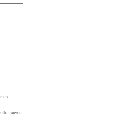
uits...
ille trouvée