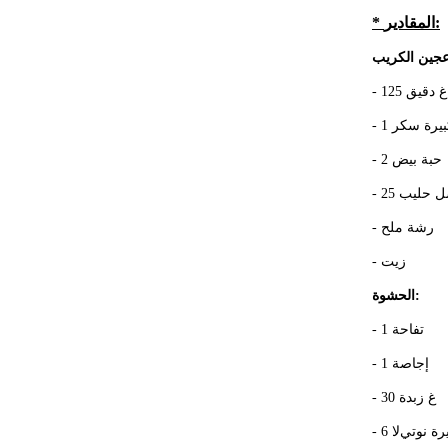
* المقادير:
- 125 غ دقيق
- 1 رة سكر
- 2 حبة بيض
- 25 حليب
- رشة ملح
- زيت
الحشوة:
- 1 تفاحة
- 1 إجاصة
- 30 غ زبدة
- 6  نوتيﻻ