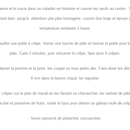
farine et le sucre dans un saladier en fontaine et casser les oeufs au centre . V
tant bien jusqu'à obtention une pâte homogène. couvrir d'un linge et laisser 
température ambiante 1 heure.
hauffer une poêle à crêpe. Verser une louche de pâte et tourner la poêle pour bi
pâte. Cuire 2 minutes, puis retourner la crêpe, faire ainsi 6 crêpes.
pépiner la pomme et la poire. les couper en tous petits dés. Faire dorer les dés 
8 mm dans le beurre chaud. les égoutter.
 crêpes sur le plan de travail en les faisant se chevaucher, les tartiner de pâte
colat et parsemer de fruits, rouler le tous pour obtenir un gâteau roulé de crê
- Servir parsemé de pistaches concassées.