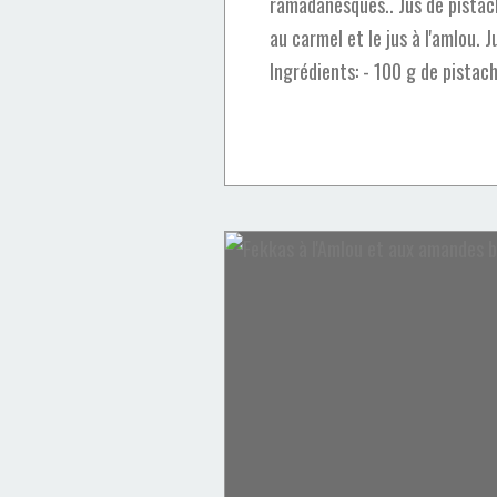
ramadanesques.. Jus de pistach
au carmel et le jus à l'amlou. 
Ingrédients: - 100 g de pistach
Glaces & Sorbets
Amlou