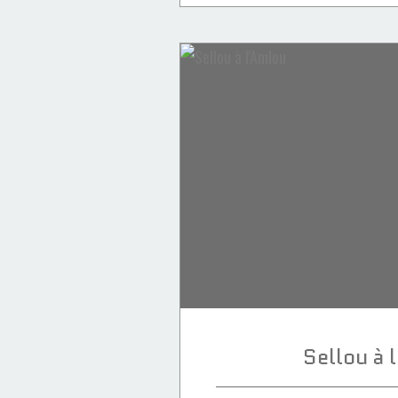
Desserts
Verrines
Amlou
Yaourt
Sellou à 