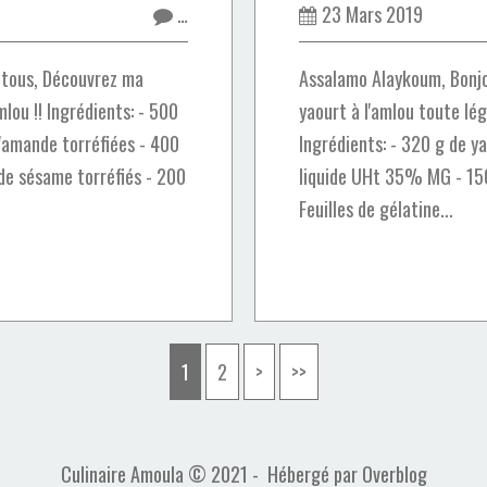
…
23 Mars 2019
 tous, Découvrez ma
Assalamo Alaykoum, Bonjo
mlou !! Ingrédients: - 500
yaourt à l'amlou toute lég
d'amande torréfiées - 400
Ingrédients: - 320 g de y
 de sésame torréfiés - 200
liquide UHt 35% MG - 150 
Feuilles de gélatine...
1
2
>
>>
Culinaire Amoula © 2021 - Hébergé par
Overblog