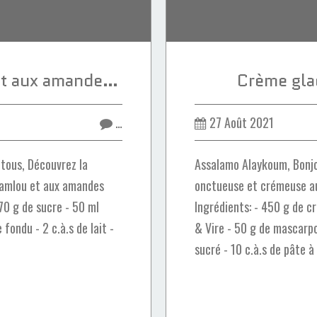
Fekkas à l'Amlou et aux amandes beldi
Crème gla
…
27 Août 2021
tous, Découvrez la
Assalamo Alaykoum, Bonjo
l'amlou et aux amandes
onctueuse et crémeuse au 
170 g de sucre - 50 ml
Ingrédients: - 450 g de 
 fondu - 2 c.à.s de lait -
& Vire - 50 g de mascarpo
sucré - 10 c.à.s de pâte à 