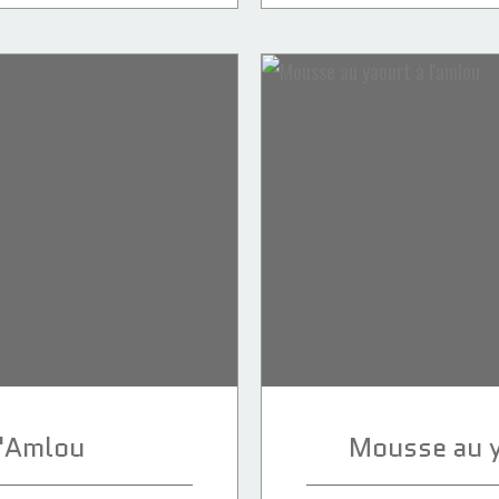
l'Amlou
Mousse au y