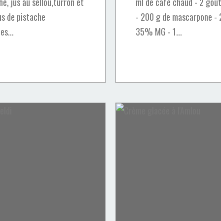
e, jus au sellou,turron et
ml de café chaud - 2 goût
Jus de pistache
- 200 g de mascarpone - 
es...
35% MG - 1...