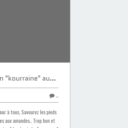
Pieds de mouton "kourraine" aux dattes
…
ur à tous, Savourez les pieds
es aux amandes.. Trop bon et