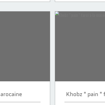
arocaine
Khobz " pain " 