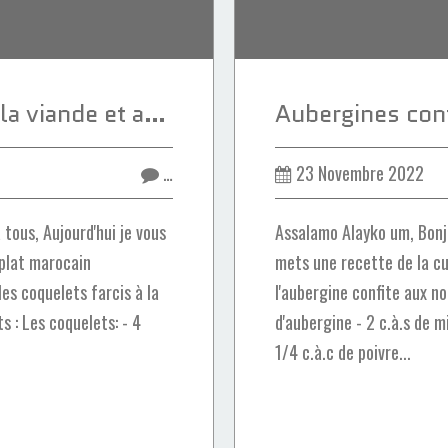
Coquelets farcis à la viande et aux oeufs
…
23 Novembre 2022
tous, Aujourd'hui je vous
Assalamo Alayko um, Bonjo
 plat marocain
mets une recette de la cu
les coquelets farcis à la
l'aubergine confite aux noi
s : Les coquelets: - 4
d'aubergine - 2 c.à.s de m
1/4 c.à.c de poivre...