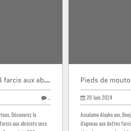
Coquelets Maassel farcis aux abricots secs et aux amandes
…
20 Juin 2024
tous, Découvrez la
Assalamo Alayko um, Bonjo
farcis aux abricots secs
d'agneau aux dattes farci