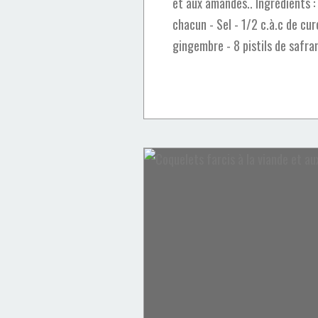
et aux amandes.. Ingrédients :
chacun - Sel - 1/2 c.à.c de cu
gingembre - 8 pistils de safran
Recettes Marocaines
Cuisine marocaine
Cuisine juive marocaine
Aubergines