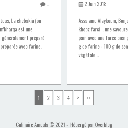
…
2 Juin 2018
tous, La chebakia (ou
Assalamo Alaykoum, Bonjou
 m’kharqa est une
khobz farci .. une savour
e, généralement préparé
pain avec une farce bien 
 préparée avec farine,
g de farine - 100 g de semo
végétale...
1
2
3
4
>
>>
Culinaire Amoula © 2021 - Hébergé par
Overblog