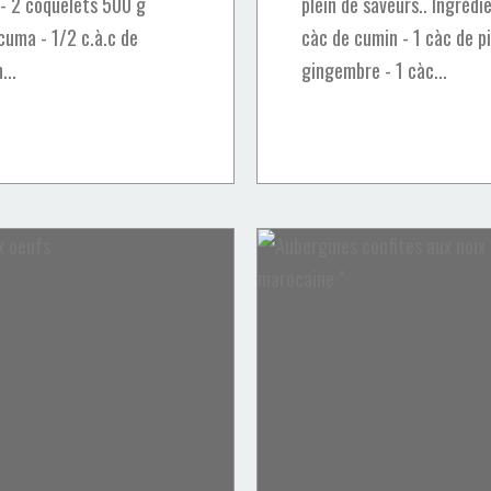
 - 2 coquelets 500 g
plein de saveurs.. Ingrédie
rcuma - 1/2 c.à.c de
càc de cumin - 1 càc de p
...
gingembre - 1 càc...