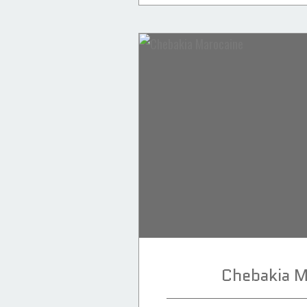
Recettes Marocaines
Les salés
Ramadan
épices
cuisine marocaine
Chebakia M