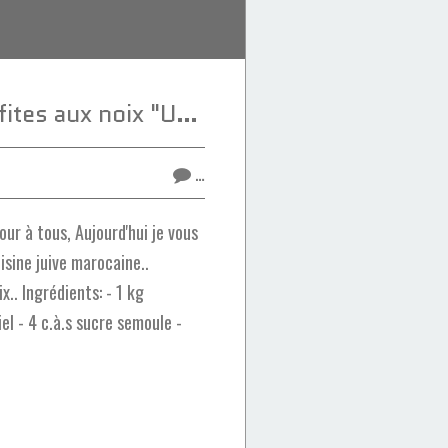
Aubergines confites aux noix "Une recette de cuisine juive marocaine "
…
ur à tous, Aujourd'hui je vous
isine juive marocaine..
x.. Ingrédients: - 1 kg
iel - 4 c.à.s sucre semoule -