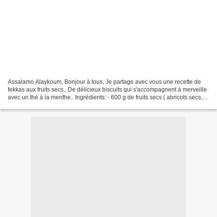
Assalamo Alaykoum, Bonjour à tous, Je partage avec vous une recette de
fekkas aux fruits secs.. De délicieux biscuits qui s'accompagnent à merveille
avec un thé à la menthe.. Ingrédients: - 600 g de fruits secs ( abricots secs,
kiwi séché sucré, cerises...