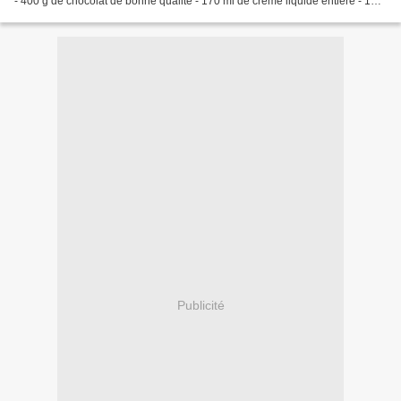
- 400 g de chocolat de bonne qualité - 170 ml de crème liquide entière - 100
g de beurre - 120 g...
Publicité