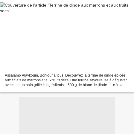
Assalamo Alaykoum, Bonjour à tous, Découvrez la terrine de dinde épicée
aux éclats de marrons et aux fruits secs. Une terrine savoureuse à déguster
avec un bon pain grillé !! Ingrédients: - 500 g de blanc de dinde - 1 c.à.s de
quatre épices - 1/2 c.à.c...