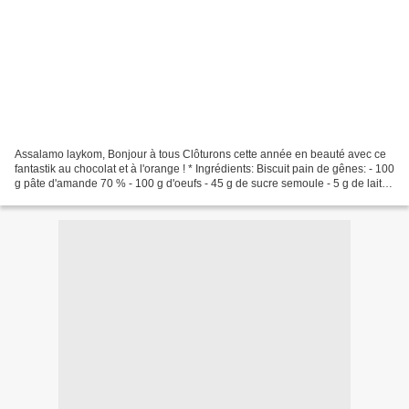
Assalamo laykom, Bonjour à tous Clôturons cette année en beauté avec ce
fantastik au chocolat et à l'orange ! * Ingrédients: Biscuit pain de gênes: - 100
g pâte d'amande 70 % - 100 g d'oeufs - 45 g de sucre semoule - 5 g de lait -
20 g de farine - 10...