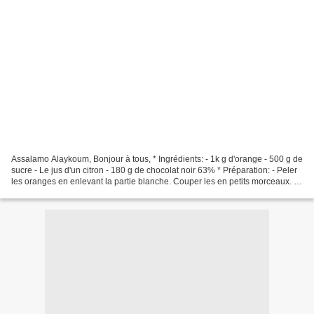
Assalamo Alaykoum, Bonjour à tous, * Ingrédients: - 1k g d'orange - 500 g de
sucre - Le jus d'un citron - 180 g de chocolat noir 63% * Préparation: - Peler
les oranges en enlevant la partie blanche. Couper les en petits morceaux. -
Emincer quelques écorces...