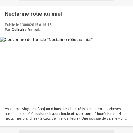
Nectarine rôtie au miel
Publié le 13/08/2015 à 16:15
Par
Culinaire Amoula
Assalamo Alaykom, Bonjour à tous, Les fruits rôtis sont parmi les choses
qu'on aime en été, toujours hyper simple et hyper bon... * Ingrédients: - 4
nectarines blanches - 2 c.à.s de miel de fleurs - Une gousse de vanille - 6 cl
de jus d'orange Décoration:...