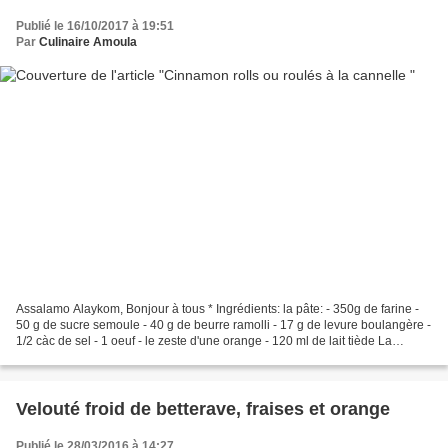
Publié le 16/10/2017 à 19:51
Par
Culinaire Amoula
Assalamo Alaykom, Bonjour à tous * Ingrédients: la pâte: - 350g de farine -
50 g de sucre semoule - 40 g de beurre ramolli - 17 g de levure boulangère -
1/2 càc de sel - 1 oeuf - le zeste d'une orange - 120 ml de lait tiède La
garniture: - 125 g de cassonade...
Velouté froid de betterave, fraises et orange
Publié le 28/03/2016 à 14:27