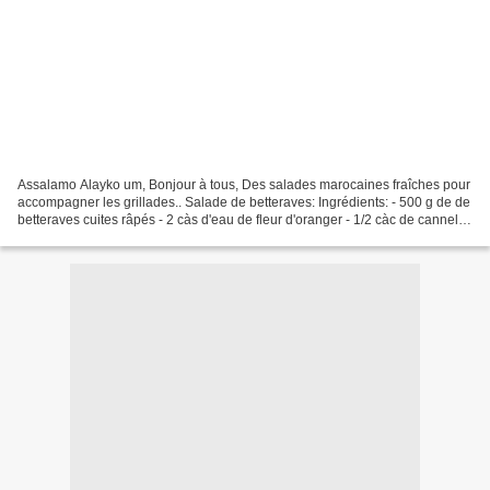
Assalamo Alayko um, Bonjour à tous, Des salades marocaines fraîches pour
accompagner les grillades.. Salade de betteraves: Ingrédients: - 500 g de de
betteraves cuites râpés - 2 càs d'eau de fleur d'oranger - 1/2 càc de cannelle
- 1 càs de sucre - 60...