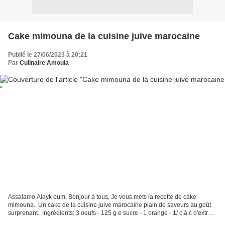
Cake mimouna de la cuisine juive marocaine
Publié le 27/06/2023 à 20:21
Par
Culinaire Amoula
Assalamo Alayk oum, Bonjour à tous, Je vous mets la recette de cake
mimouna.. Un cake de la cuisine juive marocaine plain de saveurs au goût
surprenant.. Ingrédients: 3 oeufs - 125 g e sucre - 1 orange - 1/ c.à.c d'extrait
de fleur d'orager - 1/ c.à.c...