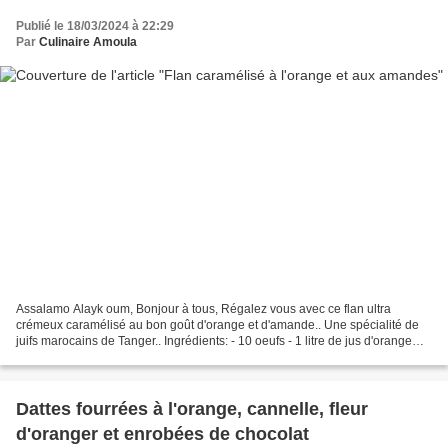
Publié le 18/03/2024 à 22:29
Par
Culinaire Amoula
Assalamo Alayk oum, Bonjour à tous, Régalez vous avec ce flan ultra
crémeux caramélisé au bon goût d'orange et d'amande.. Une spécialité de
juifs marocains de Tanger.. Ingrédients: - 10 oeufs - 1 litre de jus d'orange
frais - 10 càs de sucre - 250 g d'amandes...
Dattes fourrées à l'orange, cannelle, fleur
d'oranger et enrobées de chocolat