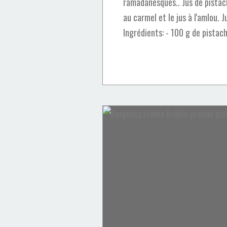
ramadanesques.. Jus de pistach
au carmel et le jus à l'amlou. 
Ingrédients: - 100 g de pistach
Panettone
Pistaches
Fêtes
Desserts