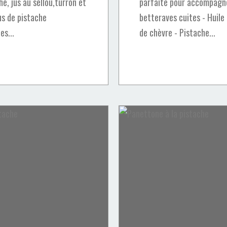
e, jus au sellou,turron et
parfaite pour accompagner
Jus de pistache
betteraves cuites - Huile 
es...
de chèvre - Pistache...