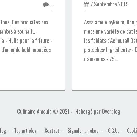
…
7 Septembre 2019
tous, Des briouates aux
Assalamo Alaykoum, Bonjou
uantes à souhait..
mets une variété de datt
la - Huile pour la friture -
les fakiats d'Achoura!! D
g d'amande beldi mondées
pistaches: Ingrédients: -
d'amandes - 75...
Culinaire Amoula © 2021 - Hébergé par
Overblog
blog
Top articles
Contact
Signaler un abus
C.G.U.
Cooki