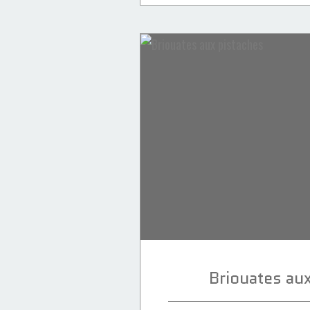
Recettes Achoura
Recettes Marocaines
Dattes
Fruits secs
Orange
Chocolat
Amandes
Pistaches
Briouates au