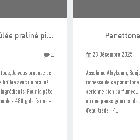
Beignets crème brûlée praliné pistache
Panettone 
…
23 Décembre 2025
tous, Je vous propose de
Assalamo Alaykoum, Bonjo
 brûlée avec un praliné
richesse de ce panettone 
 Ingrédients: Pour la pâte:
aérienne bien parfumée.. 
moule - 480 g de farine -
ou une pause gourmande... 
d'eau tiède - 4...