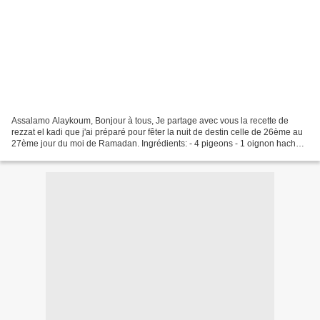
Assalamo Alaykoum, Bonjour à tous, Je partage avec vous la recette de
rezzat el kadi que j'ai préparé pour fêter la nuit de destin celle de 26ème au
27ème jour du moi de Ramadan. Ingrédients: - 4 pigeons - 1 oignon haché -
1 oignon émincée - Sel - 1 c.à.c...