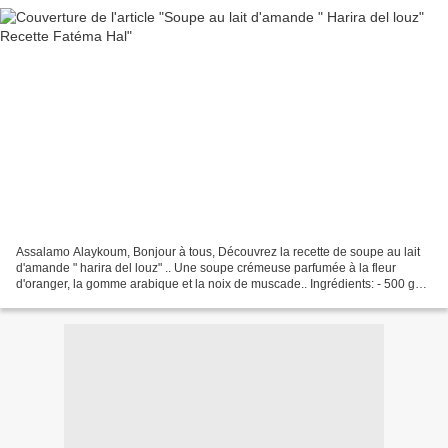
Assalamo Alaykoum, Bonjour à tous, Découvrez la recette de soupe au lait
d'amande " harira del louz" .. Une soupe crémeuse parfumée à la fleur
d'oranger, la gomme arabique et la noix de muscade.. Ingrédients: - 500 g
d'amandes beldi - 1,4 litre d'eau...