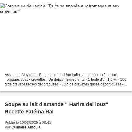
Assalamo Alaykoum, Bonjour à tous, Une truite saumonée au four aux
fromages et aux crevettes.. Un délice!! Ingrédients: - 1 truite d'un 1,5 kg - 100
g de crevettes roses décortiquées - 50 g de crevettes grises décortiquées -
75 g de mozzarella râpée -...
Soupe au lait d'amande " Harira del louz"
Recette Fatéma Hal
Publié le 10/03/2025 à 08:41
Par
Culinaire Amoula