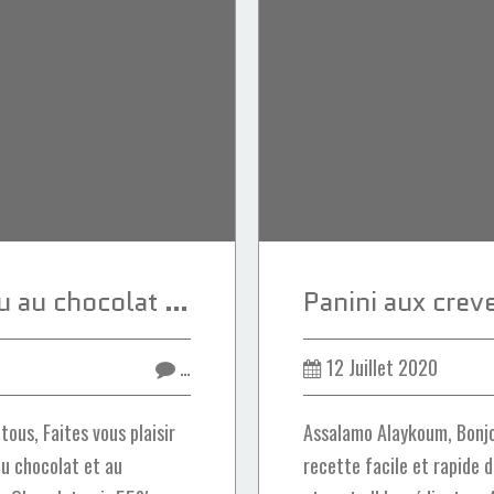
Sandwich de sellou au chocolat et au caramel
…
12 Juillet 2020
ous, Faites vous plaisir
Assalamo Alaykoum, Bonjo
au chocolat et au
recette facile et rapide 