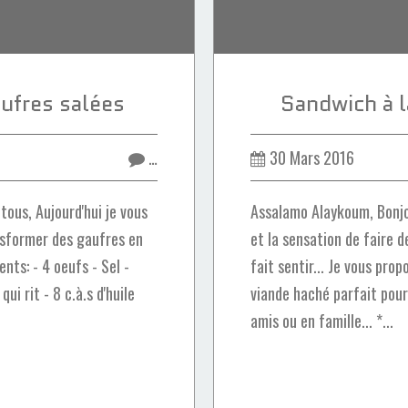
ufres salées
Sandwich à l
…
30 Mars 2016
ous, Aujourd'hui je vous
Assalamo Alaykoum, Bonjo
nsformer des gaufres en
et la sensation de faire 
ents: - 4 oeufs - Sel -
fait sentir... Je vous prop
ui rit - 8 c.à.s d'huile
viande haché parfait pour
amis ou en famille... *...