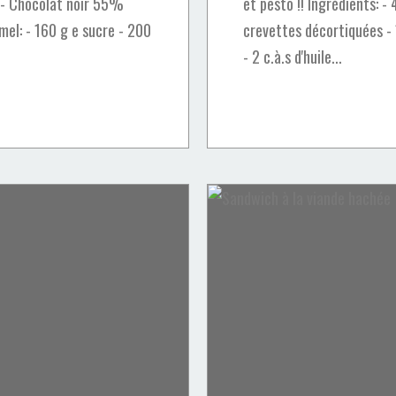
u - Chocolat noir 55%
et pesto !! Ingrédients: - 
mel: - 160 g e sucre - 200
crevettes décortiquées -
- 2 c.à.s d'huile...