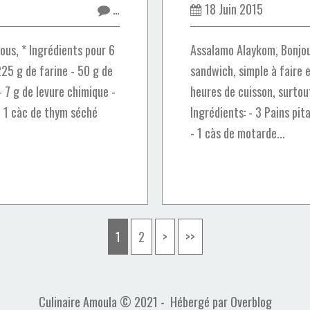
…
18 Juin 2015
ous, * Ingrédients pour 6
Assalamo Alaykom, Bonjou
25 g de farine - 50 g de
sandwich, simple à faire 
- 7 g de levure chimique -
heures de cuisson, surtout
 - 1 càc de thym séché
Ingrédients: - 3 Pains pit
- 1 càs de motarde...
1
2
>
>>
Culinaire Amoula © 2021 - Hébergé par
Overblog