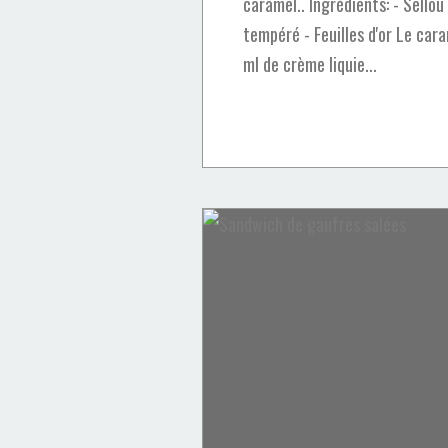
caramel.. Ingrédients: - Sello
tempéré - Feuilles d'or Le cara
ml de crème liquie...
sandwich
viande
viande hachée
soja
recette printanière
pique-nique