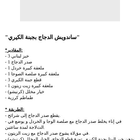
"ساندويش الدجاج بجبنة الكيري"
*المقادير:
- خبز لبناني 3
- 1 صدر الدجاج
- 1 ملعقة كبيرة خردل
- 1 ملعقة كبيرة صلصة الصوجا
- 3 قطع جبنة الكيري
- 1 ملعقة كبيرة زيت زيتون
- (خيار مخلل (كرنيشو
- طماطم كرزية
* الطريقة:
- يقطع صدر الدجاج إلى شرائح.
- في إناء يخلط صدر الدجاج مع صلصة الوجا و الخردل و يوضع في
الثﻻجة لمدة ساعتين.
- في مقﻻة يشوح صدر الدجاج مع زيت الزيتون.
- يدهن خبر البيتا بجبنة الكيري. توزع قطع الدجاج، الخيار المخلل (كرنيشو)