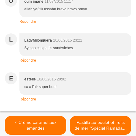
O
oum imane
11/07/2015 11:17
allah ye3tik assaha bravo bravo bravo
Répondre
L
LadyMilonguera
20/06/2015 23:22
Sympa ces petits sandwiches...
Répondre
E
estelle
18/06/2015 20:02
ca a l'air super bon!
Répondre
< Crème caramel aux
Pastilla au poulet et fruits
amandes
de mer "Spécial Ramadan"
>