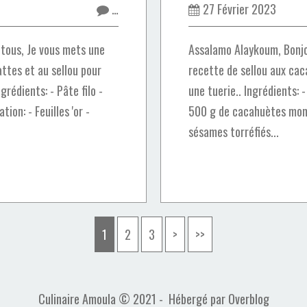
…
27 Février 2023
tous, Je vous mets une
Assalamo Alaykoum, Bonjo
attes et au sellou pour
recette de sellou aux cac
rédients: - Pâte filo -
une tuerie.. Ingrédients: 
ion: - Feuilles 'or -
500 g de cacahuètes mond
sésames torréfiés...
1
2
3
>
>>
Culinaire Amoula © 2021 - Hébergé par
Overblog