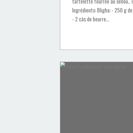
tartelette fourrée au sellou.. 
Ingrédients: Bligha: - 250 g d
- 2 càs de beurre...
Ghriba
Amandes
Sellou
Praliné