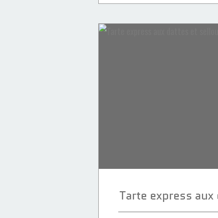
Sellou
Recettes Marocaines
Caramel
Cacahuètes
Tarte express aux 