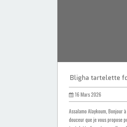
Sellou
Amlou
Ramadan 2026
Bligha tartelette f
16 Mars 2026
Assalamo Alaykoum, Bonjour à 
douceur que je vous propose pou