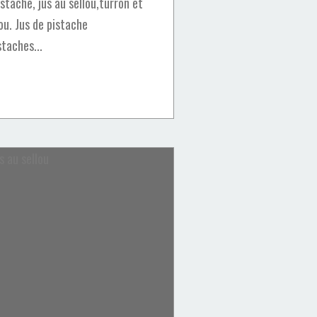
stache, jus au sellou,turron et
lou. Jus de pistache
staches...