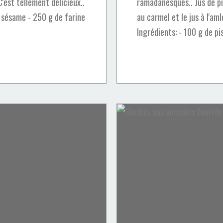
C'est tellement délicieux..
ramadanesques.. Jus de pi
e sésame - 250 g de farine
au carmel et le jus à l'am
Ingrédients: - 100 g de pi