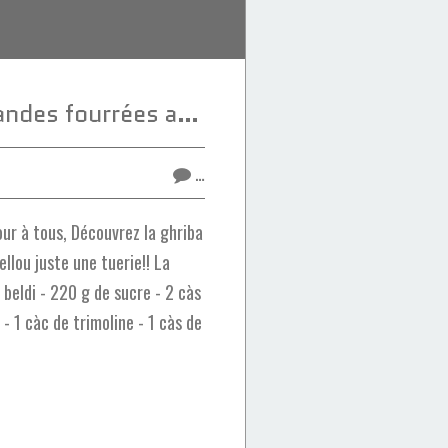
Ghribas aux amandes fourrées au sellou
…
ur à tous, Découvrez la ghriba
llou juste une tuerie!! La
 beldi - 220 g de sucre - 2 càs
- 1 càc de trimoline - 1 càs de