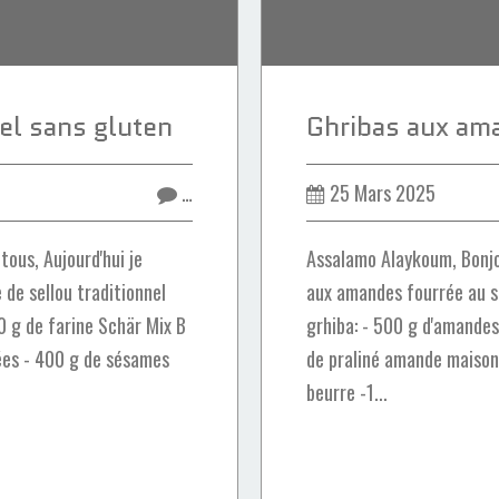
nel sans gluten
…
25 Mars 2025
ous, Aujourd'hui je
Assalamo Alaykoum, Bonjo
de sellou traditionnel
aux amandes fourrée au se
00 g de farine Schär Mix B
grhiba: - 500 g d'amandes
ées - 400 g de sésames
de praliné amande maison 
beurre -1...