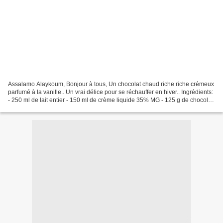
Assalamo Alaykoum, Bonjour à tous, Un chocolat chaud riche riche crémeux
parfumé à la vanille.. Un vrai délice pour se réchauffer en hiver.. Ingrédients:
- 250 ml de lait entier - 150 ml de crème liquide 35% MG - 125 g de chocolat
noir 66% cacao - 60...