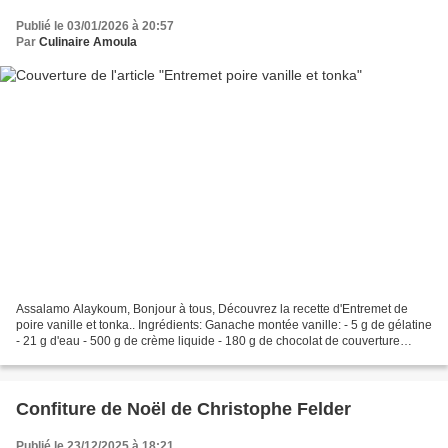
Publié le 03/01/2026 à 20:57
Par
Culinaire Amoula
Assalamo Alaykoum, Bonjour à tous, Découvrez la recette d'Entremet de
poire vanille et tonka.. Ingrédients: Ganache montée vanille: - 5 g de gélatine
- 21 g d'eau - 500 g de crème liquide - 180 g de chocolat de couverture
ivoire - 1 gousses de vanille...
Confiture de Noël de Christophe Felder
Publié le 23/12/2025 à 18:21