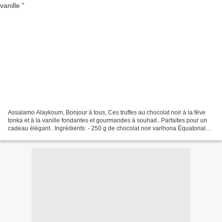
Assalamo Alaykoum, Bonjour à tous, Ces truffes au chocolat noir à la fève
tonka et à la vanille fondantes et gourmandes à souhait.. Parfaites pour un
cadeau élégant.. Ingrédients: - 250 g de chocolat noir varlhona Équatoriale
55 % de cacao - 100 ml de...