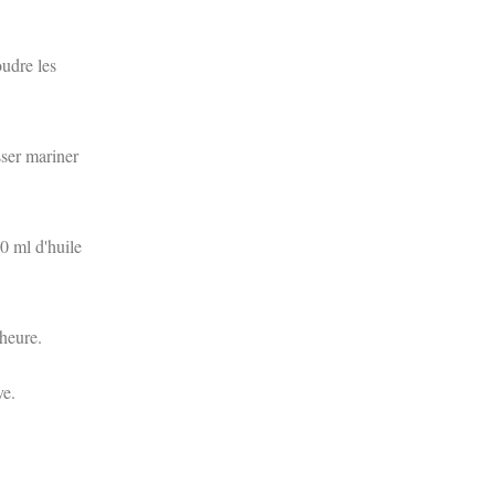
oudre les
sser mariner
0 ml d'huile
 heure.
ve.