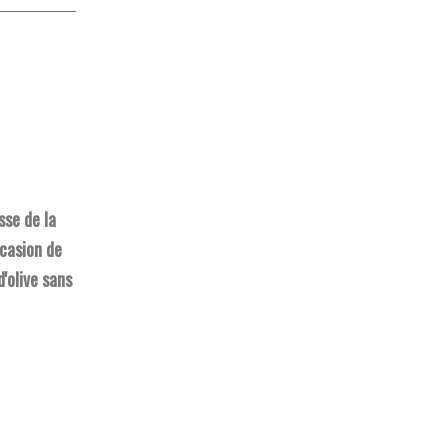
sse de la
ccasion de
d'olive sans