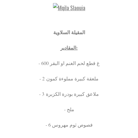
المقيلة السلاوية
المقادير:
- 600 غ قطع لحم الغنم او البقر
- 2 ملعقة كبيرة مملوءة كمون
- 3 ملاعق كبيرة بودرة الكزبرة
- ملح
- 6 فصوص ثوم مهروس