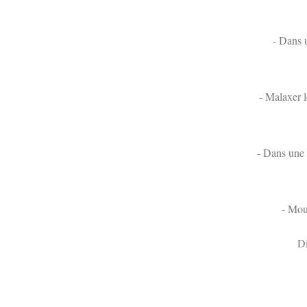
- Dans u
- Malaxer l
- Dans une 
- Moui
Di