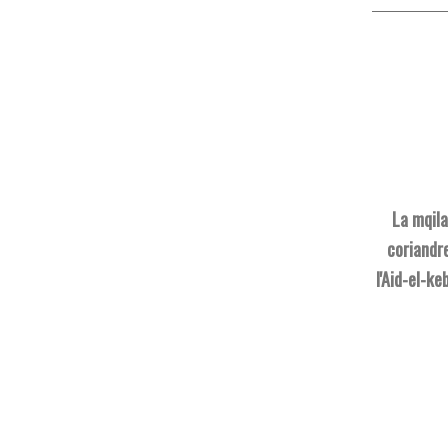
La mqila
coriandre
l'Aid-el-k