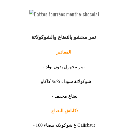
تمر محشو بالنعناع والشوكولاتة
المقادير:
- تمر مجهول بدون نواة
- شوكولاتة سوداء 55% كاكاو
- نعناع مجفف
كاناش النعناع:
- 160 غ شوكولاته بيضاء Callebaut