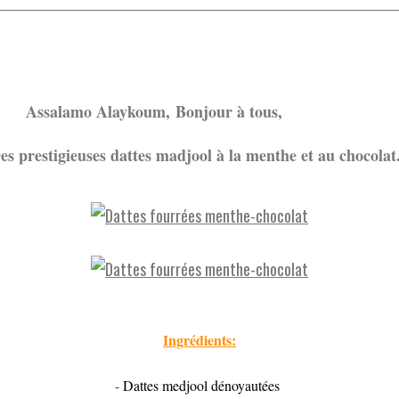
lamo Alayk
oum,
Bonjour à tous,
es prestigieuses dattes madjool à la menthe et au chocolat
Ingrédients:
-
Dattes medjool dénoyautées