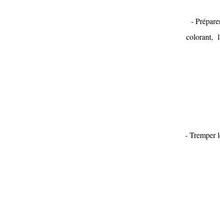
- Prépare
colorant, l
- Tremper l