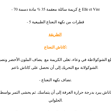
- 70 غ كريمة سائلة معقمة 35 % مادة دسمة Elle et Vire
- 5 قطرات من نكهة النعناع الطبيعية
الطريقة:
كاناش النعناع:
الشوكولاتة مع التحريك إلى أن نحصل على كاناش ناعم.
- تضاف نكهة النعناع.
الحلواني.