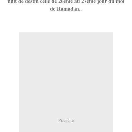
nuit de destin celle de 26ème au 27ème jour du moi
de Ramadan..
Publicité