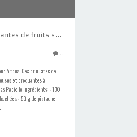
Briouates croquantes de fruits secs
…
ur à tous, Des briouates de
cieuses et croquantes à
as Paciello Ingrédients: - 100
 hachées - 50 g de pistache
..