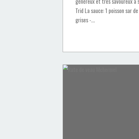
généreux et très savoureux à s
Trid La sauce: 1 poisson sar d
grises -...
Brioutes
Fruits secs
Ramadan
Ramadan 2024