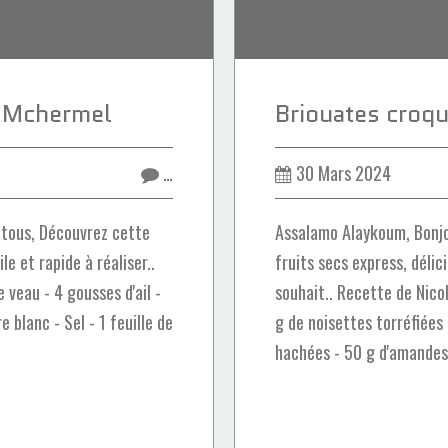
u Mchermel
…
30 Mars 2024
 tous, Découvrez cette
Assalamo Alaykoum, Bonjo
e et rapide à réaliser..
fruits secs express, déli
e veau - 4 gousses d'ail -
souhait.. Recette de Nicol
e blanc - Sel - 1 feuille de
g de noisettes torréfiées
hachées - 50 g d'amandes.