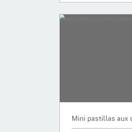
Desserts
Ramadan 2024
Ramadan
Chakhchoukha