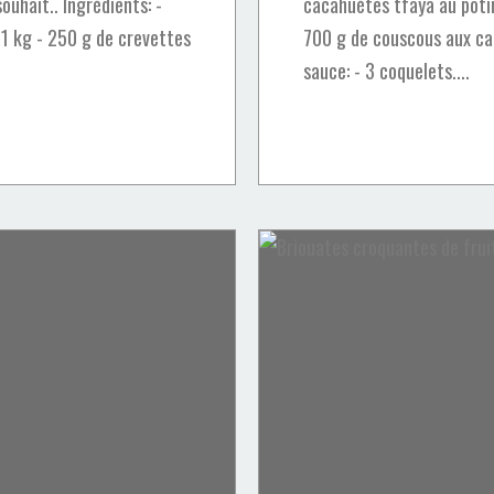
ouhait.. Ingrédients: -
cacahuètes tfaya au potir
e 1 kg - 250 g de crevettes
700 g de couscous aux ca
sauce: - 3 coquelets....