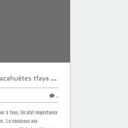
Couscous aux cacahuètes tfaya au potiron caramélisé
…
ur à tous, Un plat majestueux
in.. Le couscous aux