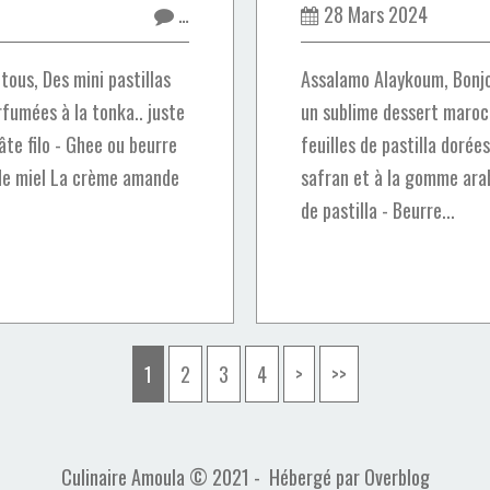
…
28 Mars 2024
ous, Des mini pastillas
Assalamo Alaykoum, Bonj
fumées à la tonka.. juste
un sublime dessert maroc
pâte filo - Ghee ou beurre
feuilles de pastilla doré
 de miel La crème amande
safran et à la gomme arabi
de pastilla - Beurre...
1
2
3
4
>
>>
Culinaire Amoula © 2021 - Hébergé par
Overblog