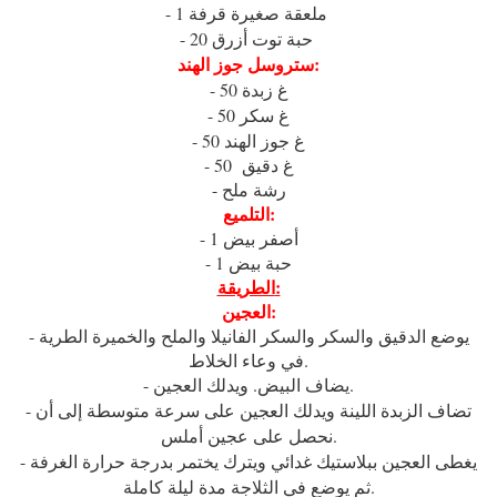
- 1 ملعقة صغيرة قرفة
- 20 حبة توت أزرق
ستروسل جوز الهند:
- 50 غ زبدة
- 50 غ سكر
- 50 غ جوز الهند
- 50 غ دقيق
- رشة ملح
التلميع:
- 1 أصفر بيض
- 1 حبة بيض
الطريقة:
العجين:
- يوضع الدقيق والسكر والسكر الفانيلا والملح والخميرة الطرية
في وعاء الخلاط.
- يضاف البيض. ويدلك العجين.
- تضاف الزبدة اللينة ويدلك العجين على سرعة متوسطة إلى أن
نحصل على عجين أملس.
- يغطى العجين ببلاستيك غدائي ويترك يختمر بدرجة حرارة الغرفة
ثم يوضع في الثلاجة مدة ليلة كاملة.