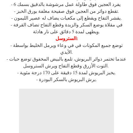
- يفرد العجين فوق طاولة عمل مرشوشة بالدقيق بسمك 6
- تقطع دوائر من العجين فوق صفيحة مغلفة بورق الخبز.
- يقشر التفاح ويقطع إلى مكعبات يضاف له عصير الليمون.
- في مقلاة يوضع السكر والزبدة وقطع التفاح تضاف القرفة
ويطهى لمدة 5 دقائق على نار هادئة.
الستروسل:
- توضع جميع المكونات في في وعاء ويرمل الخليط بواسطة
الأيدي.
- عندما تختمر دوائر البريوش، تلمع بالبيض المخفوق توضع حبات
التوت الأزرق وقطع التفاح ويرش الستروسل.
- يخبز البريوش لمدة 15 دقيقة على 170 درجة مئوية.
- يرش البريوش بالسكر البودرة.