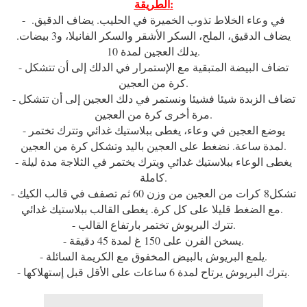
الطريقة:
- في وعاء الخلاط تذوب الخميرة في الحليب. يضاف الدقيق.
يضاف الدقيق، الملح، السكر الأشقر والسكر الفانيلا، و3 بيضات.
يدلك العجين لمدة 10.
- تضاف البيضة المتبقية مع الإستمرار في الدلك إلى أن تتشكل
كرة من العجين.
- تضاف الزبدة شيئا فشيئا ونستمر في دلك العجين إلى أن تتشكل
مرة أخرى كرة من العجين.
- يوضع العجين في وعاء، يغطى ببلاستيك غدائي وتترك تختمر
لمدة ساعة. نضغط على العجين باليد وتشكل كرة من العجين.
- يغطى الوعاء ببلاستيك غدائي ويترك يختمر في الثلاجة مدة ليلة
كاملة.
- تشكل8 كرات من العجين من وزن 60 ثم تصفف في قالب الكيك
مع الضغط قليلا على كل كرة. يغطى القالب ببلاستيك غدائي.
- تترك البريوش تختمر بارتفاع القالب.
- يسخن الفرن على 150 غ لمدة 45 دقيقة.
- يلمع البريوش بالبيض المخفوق مع الكريمة السائلة.
- يترك البريوش يرتاح لمدة 6 ساعات على الأقل قبل إستهلاكها.