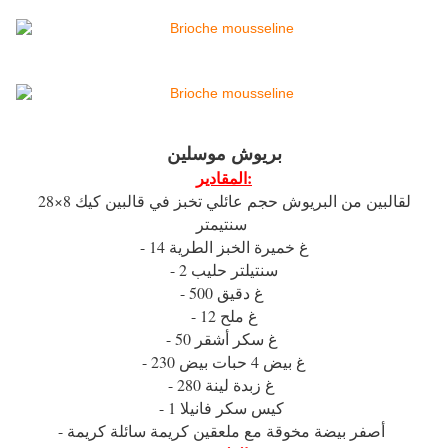
بريوش موسلين
المقادير:
لقالبين من البريوش حجم عائلي تخبز في قالبين كيك 8×28
سنتيمتر
- 14 غ خميرة الخبز الطرية
- 2 سنتيلتر حليب
- 500 غ دقيق
- 12 غ ملح
- 50 غ سكر أشقر
- 230 غ بيض 4 حبات بيض
- 280 غ زبدة لينة
- 1 كيس سكر فانيلا
- أصفر بيضة مخوقة مع ملعقين كريمة سائلة كريمة