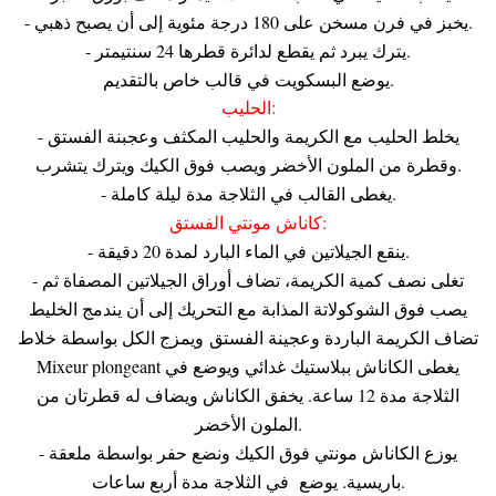
- يخبز في فرن مسخن على 180 درجة مئوية إلى أن يصبح ذهبي.
- يترك يبرد ثم يقطع لدائرة قطرها 24 سنتيمتر.
يوضع البسكويت في قالب خاص بالتقديم.
الحليب:
- يخلط الحليب مع الكريمة والحليب المكثف وعجبنة الفستق
وقطرة من الملون الأخضر ويصب فوق الكيك ويترك يتشرب.
- يغطى القالب في الثلاجة مدة ليلة كاملة.
كاناش مونتي الفستق:
- ينقع الجيلاتين في الماء البارد لمدة 20 دقيقة.
- تغلى نصف كمية الكريمة، تضاف أوراق الجيلاتين المصفاة ثم
يصب فوق الشوكولاتة المذابة مع التحريك إلى أن يندمج الخليط
تضاف الكريمة الباردة وعجينة الفستق ويمزج الكل بواسطة خلاط
Mixeur plongeant يغطى الكاناش ببلاستيك غدائي ويوضع في
الثلاجة مدة 12 ساعة. يخفق الكاناش ويضاف له قطرتان من
الملون الأخضر.
- يوزع الكاناش مونتي فوق الكيك ونضع حفر بواسطة ملعقة
باريسية. يوضع في الثلاجة مدة أربع ساعات.