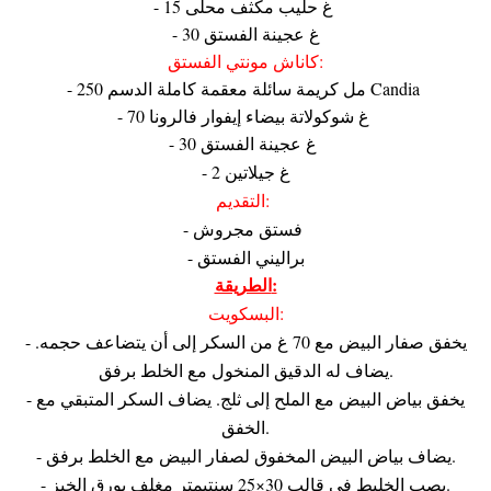
- 15 غ حليب مكثف محلى
- 30 غ عجينة الفستق
كاناش مونتي الفستق:
- 250 مل كريمة سائلة معقمة كاملة الدسم Candia
- 70 غ شوكولاتة بيضاء إيفوار فالرونا
- 30 غ عجينة الفستق
- 2 غ جيلاتين
التقديم:
- فستق مجروش
- براليني الفستق
الطريقة:
البسكويت:
- يخفق صفار البيض مع 70 غ من السكر إلى أن يتضاعف حجمه.
يضاف له الدقيق المنخول مع الخلط برفق.
- يخفق بياض البيض مع الملح إلى ثلج. يضاف السكر المتبقي مع
الخفق.
- يضاف بياض البيض المخفوق لصفار البيض مع الخلط برفق.
- يصب الخليط في قالب 30×25 سنتيمتر مغلف بورق الخبز.