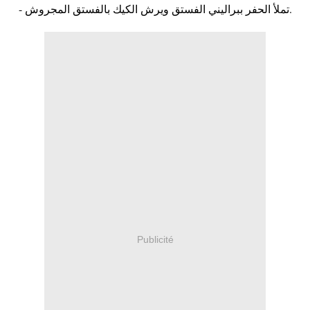
- تملأ الحفر ببراليني الفستق ويرش الكيك بالفستق المجروش.
Publicité