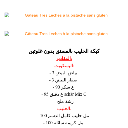
كيكة الحليب بالفستق بدون غلوتين
المقادير:
البسكويت:
- 3 بياض البيض
- 3 صفار البيض
- 90 غ سكر
- 95 غ دقيق schär Mix C
- رشة ملح
الحليب:
- 100 مل حليب كامل الدسم
- 100 مل كريمة سائلة