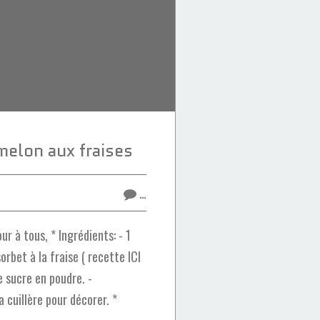
elon aux fraises
…
r à tous, * Ingrédients: - 1
orbet à la fraise ( recette ICI
e sucre en poudre. -
a cuillère pour décorer. *