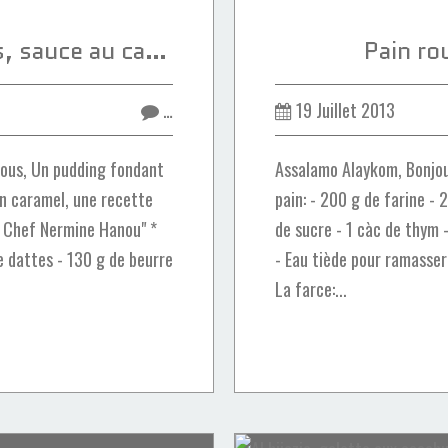
Pudding aux dattes, sauce au caramel
Pain ro
…
19 Juillet 2013
tous, Un pudding fondant
Assalamo Alaykom, Bonjour
on caramel, une recette
pain: - 200 g de farine - 2 
" Chef Nermine Hanou" *
de sucre - 1 càc de thym 
e dattes - 130 g de beurre
- Eau tiède pour ramasser
La farce:...