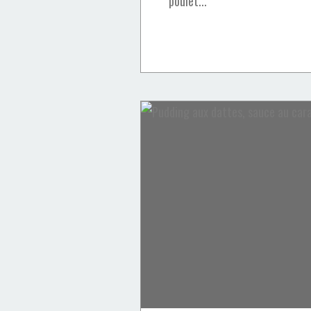
poulet...
Les salés
Ramadan
thon