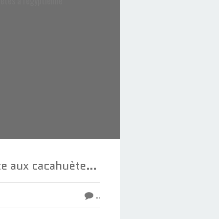
Al hijazia, galette aux cacahuètes à l'égyptienne
…