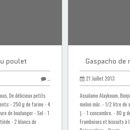
u poulet
Gaspacho de m
…
21 Juillet 2013
us, De délicieux petits
Assalamo Alaykoum, Bonjou
ents: - 250 g de farine - 4
melon mûr. - 1/2 litre de s
evure de boulanger - Sel - 1
). - 1 concombre. - 80 g d
 tiède - 2 blancs de
Framboises et biscuits à l