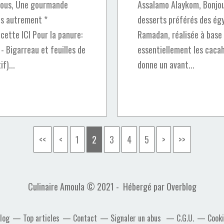
tous, Une gourmande
Assalamo Alaykom, Bonjour 
es autrement *
desserts préférés des ég
ecette ICI Pour la panure:
Ramadan, réalisée à base 
 - Bigarreau et feuilles de
essentiellement les cacahu
f)...
donne un avant...
<<
<
1
2
3
4
5
>
>>
Culinaire Amoula © 2021 - Hébergé par
Overblog
blog
Top articles
Contact
Signaler un abus
C.G.U.
Cooki