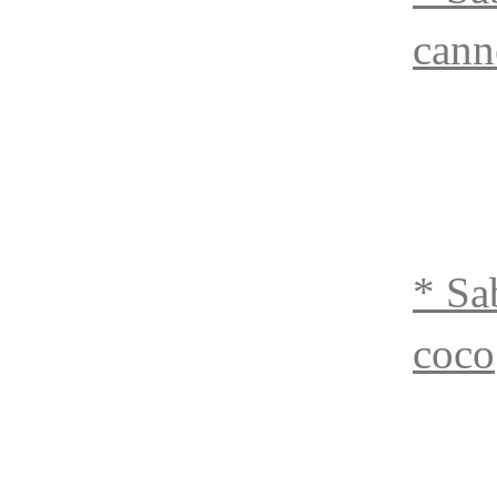
cann
* Sab
coco