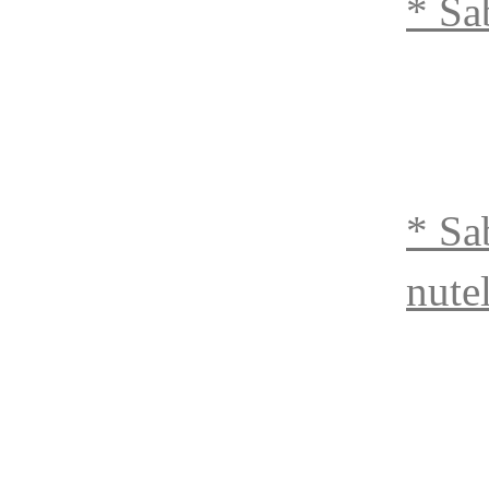
* Sa
* Sa
nute