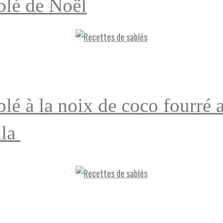
blé de Noël
blé à la noix de coco fourré 
lla