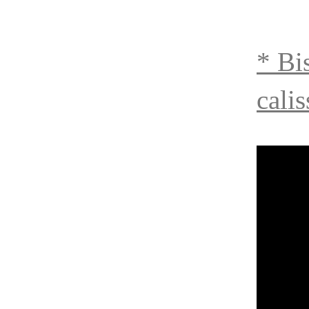
* Bi
cali