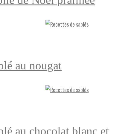
oile de Noël pralinée
blé au nougat
blé au chocolat blanc et