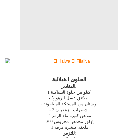
الحلوى الفيلالية
المقادير:
1 كيلو من حلوة الشباكية
- 5ملاعق عسل الزهور
- رشتان من المستكة المطحونة
- 2 شعيرات الزعفران
- 4 ملاعق كبيرة ماء الزهر
- 200 غ لوز محمص مجروش
- 1 ملعقة صغيرة قرفة
للتزيين: