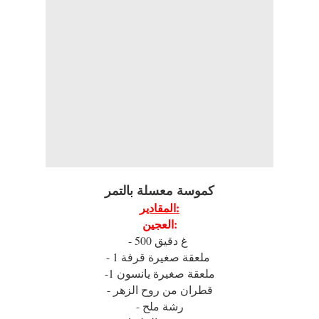
كموسة معسلة بالتمر
المقادير:
العجين:
- 500 غ دقيق
- 1 ملعقة صغيرة قرفة
-1 ملعقة صغيرة يانسون
- قطران من روح الزهر
- رشة ملح