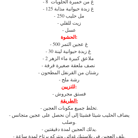
- 8 غ من خميرة الحلويات
- 125 غ زبدة حيوانية مذابة
250 مل حليب
-
- زيت للقلي
- عسل
الحشوة:
- 500 غ عجين التمر
- 30 غ زبدة حيوانية لينة
- 2 ملاعق كبيرة ماء الزهر
- نصف ملعقة صغيرة قرفة
- رشتان من القرنفل المطحون
- رشة ملح
للتزيين:
- فستق مجروش
الطريقة:
- تخلط جميع مكونات العجين.
- يضاف الحليب شيئا فشيئا إلى أن نحصل على عجين متجانس
وصلب.
- يدلك العجين لمدة دقيقتين.
- يلف العجين في بلاستيك غدائي ونتركه يرتاح لمدة ساعة.