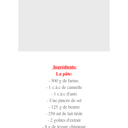
Ingrédients:
La pâte:
- 500 g de farine.
- 1 c.à.c de cannelle
- 1 c.à.c d'anis
- Une pincée de sel
- 125 g de beurre
- 250 ml de lait tiède
- 2 goûtes d'extrait
- 8 g de levure chimique