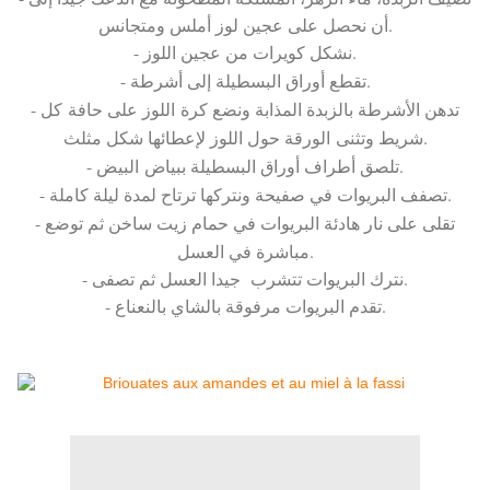
أن نحصل على عجين لوز أملس ومتجانس.
- نشكل كويرات من عجين اللوز.
- تقطع أوراق البسطيلة إلى أشرطة.
- تدهن الأشرطة بالزبدة المذابة ونضع كرة اللوز على حافة كل
شريط وتثنى الورقة حول اللوز لإعطائها شكل مثلث.
- تلصق أطراف أوراق البسطيلة ببياض البيض.
- تصفف البريوات في صفيحة ونتركها ترتاح لمدة ليلة كاملة.
- تقلى على نار هادئة البريوات في حمام زيت ساخن ثم توضع
مباشرة في العسل.
- نترك البريوات تتشرب جيدا العسل ثم تصفى.
- تقدم البريوات مرفوقة بالشاي بالنعناع.