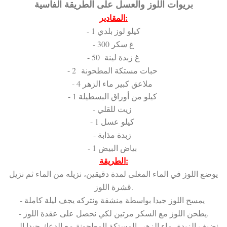
اللوز والعسل على الطريقة الفاسية
بريوات
المقادير:
- 1 كيلو لوز بلدي
- 300 غ سكر
- 50 غ زبدة لينة
- 2 حبات مستكة المطحونة
- 4 ملاعق كبير ماء الزهر
- 1 كيلو من أوراق
البسطيلة
- زيت للقلي
- 1 كيلو عسل
- زبدة مذابة
- 1 بياض البيض
الطريقة:
يوضع اللوز في الماء المغلى لمدة دقيقين، نزيله من الماء ثم نزيل
قشرة اللوز.
- يمسح اللوز جيدا بواسطة منشقة ونتركه يجف ليلة كاملة
- يطحن اللوز مع السكر مرتين لكي نحصل على عقدة اللوز.
- نضيف الزبدة، ماء الزهر، المستكة المطحونة مع الدعك جيدا إلى