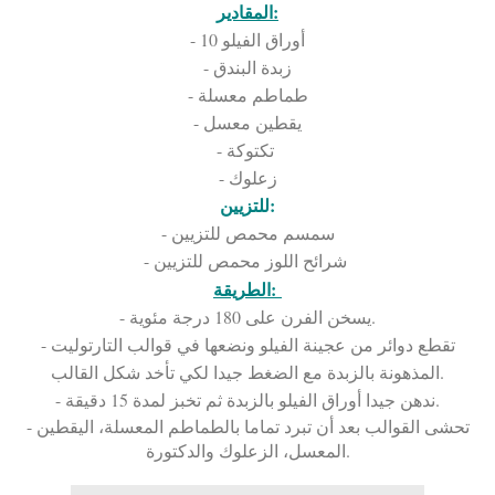
المقادير:
- 10 أوراق الفيلو
- زبدة البندق
- طماطم معسلة
- يقطين معسل
- تكتوكة
- زعلوك
للتزيين:
- سمسم محمص للتزيين
- شرائح اللوز محمص للتزيين
الطريقة:
- يسخن الفرن على 180 درجة مئوية.
- تقطع دوائر من عجينة الفيلو ونضعها في قوالب التارتوليت
المذهونة بالزبدة مع الضغط جيدا لكي تأخد شكل القالب.
- ندهن جيدا أوراق الفيلو بالزبدة ثم تخبز لمدة 15 دقيقة.
- تحشى القوالب بعد أن تبرد تماما بالطماطم المعسلة، اليقطين
المعسل، الزعلوك والدكتورة.