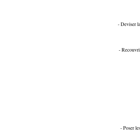
- Deviser l
- Recouvri
- Poser le