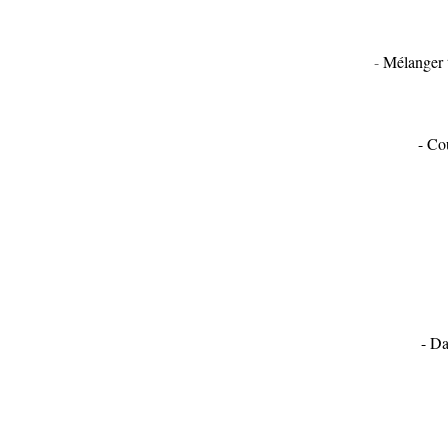
-
Mélanger to
- Co
- Da