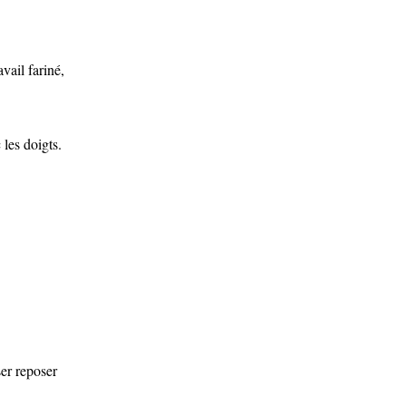
vail fariné,
les doigts.
ser reposer