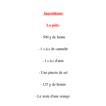
Ingrédients:
La pâte:
- 500 g de farine
- 1 c.à.c de cannelle
- 1 c.à.c d'anis
- Une pincée de sel
- 125 g de beurre
- Le zeste d'une orange