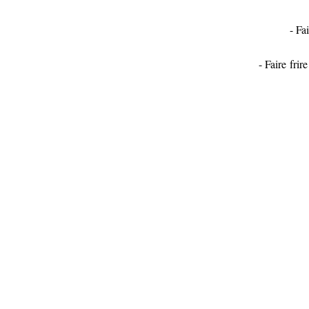
- Fa
- Faire frir