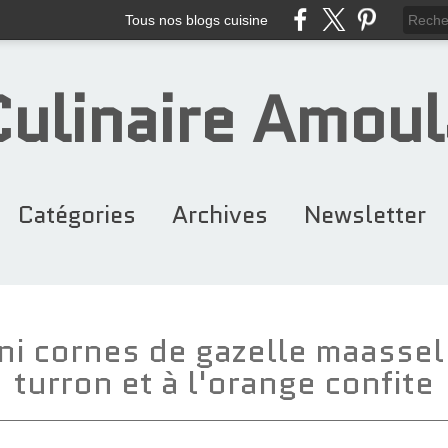
Tous nos blogs cuisine
Culinaire Amoul
Catégories
Archives
Newsletter
Recettes Maroca... (384)
Gâteaux & Entre... (116)
Cakes & Cupcake... (94)
Petits Fours &... (243)
Recettes Noël (103)
Ramadan (146)
Desserts (110)
Chocolat (97)
Entrées (88)
2026
2025
2024
2023
2022
2020
2021
2019
2018
2016
2015
2014
2013
2012
2017
2011
ni cornes de gazelle maassel
turron et à l'orange confite