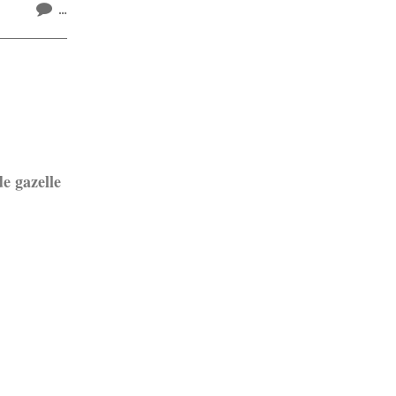
…
e gazelle