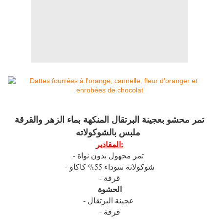
تمر محشو بعجينة البرتقال المنكهة بماء الزهر والقرقة
ملبس بالشوكولاته
المقادير:
- تمر مجهول بدون نواة
- شوكولاتة سوداء 55% كاكاو
- قرفة
الحشوة
- عجينة البرتقال
- قرفة