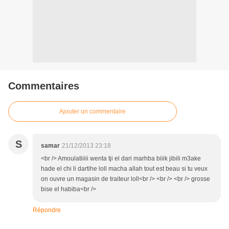
Commentaires
Ajouter un commentaire
S
samar
21/12/2013 23:18
<br /> Amoulatiiiii wenta tji el dari marhba biiik jibili m3ake
hade el chi li dartihe loll macha allah tout est beau si tu veux
on ouvre un magasin de traiteur loll<br /> <br /> <br /> grosse
bise el habiba<br />
Répondre