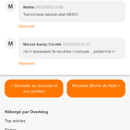
M
Matina
20/12/2013 18:06
Tout est beau tabarak allah MERCI
Répondre
M
Maryse &amp; Cocotte
20/12/2013 11:12
<br /> tbarakallah 'lik ma chère ! c'est juste ... parfait !!<br />
Répondre
< Bûchette au chocolat et
Recettes Bûche de Noël >
aux griottes
Hébergé par Overblog
Top articles
Pages