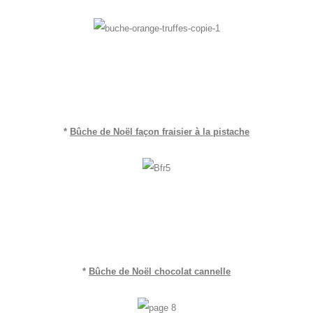
*
Bûche de Noël façon fraisier à la pistache
*
Bûche de Noël chocolat cannelle