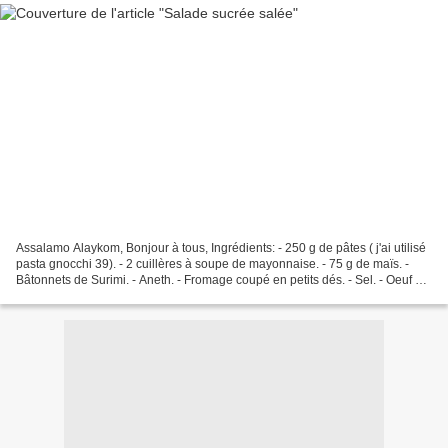
Assalamo Alaykom, Bonjour à tous, Ingrédients: - 250 g de pâtes ( j'ai utilisé
pasta gnocchi 39). - 2 cuillères à soupe de mayonnaise. - 75 g de maïs. -
Bâtonnets de Surimi. - Aneth. - Fromage coupé en petits dés. - Sel. - Oeuf de
caille. - l'huile. -...