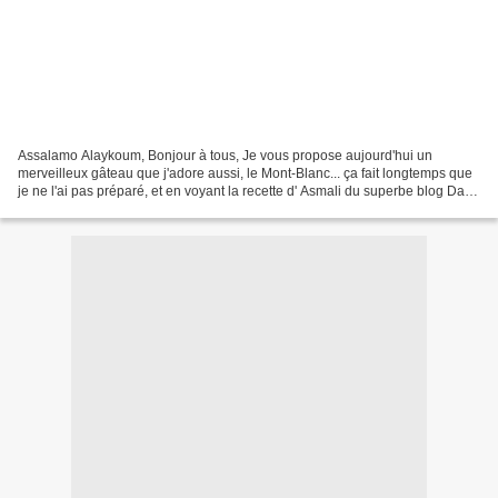
Assalamo Alaykoum, Bonjour à tous, Je vous propose aujourd'hui un
merveilleux gâteau que j'adore aussi, le Mont-Blanc... ça fait longtemps que
je ne l'ai pas préparé, et en voyant la recette d' Asmali du superbe blog Dans
ma modeste cuisine link , je...