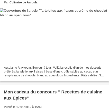
Par
Culinaire de Amoula
Assalamo Alaykoum, Bonjour à tous, Voilà la recette d'un de mes desserts
préférés, tartelette aux fraises à base d'une croûte sablée au cacao et un
remplissage de chocolat blanc au spéculoos. Ingrédients : Pâte sablée : 3
jaunes d’œuf. 225 g de farine....
Mon cadeau du concours " Recettes de cuisine
aux Epices"
Publié le 17/01/2012 à 15:43