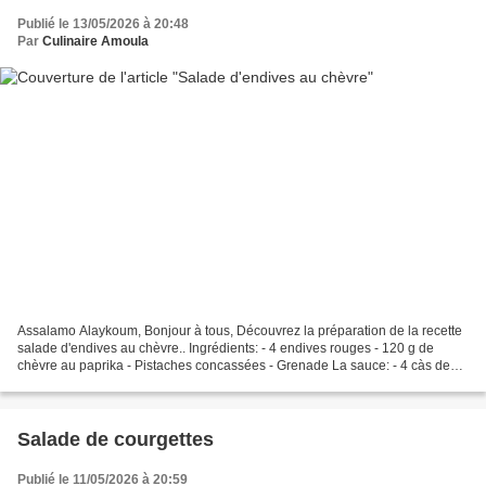
Publié le 13/05/2026 à 20:48
Par
Culinaire Amoula
Assalamo Alaykoum, Bonjour à tous, Découvrez la préparation de la recette
salade d'endives au chèvre.. Ingrédients: - 4 endives rouges - 120 g de
chèvre au paprika - Pistaches concassées - Grenade La sauce: - 4 càs de
jus de citron - 6 càs d'huile d'olive...
Salade de courgettes
Publié le 11/05/2026 à 20:59