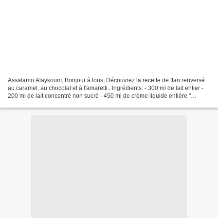
Assalamo Alaykoum, Bonjour à tous, Découvrez la recette de flan renversé
au caramel, au chocolat et à l'amaretti.. Ingrédients: - 300 ml de lait entier -
200 ml de lait concentré non sucré - 450 ml de crème liquide entière "
Candia" - 60 g de mascarpone...