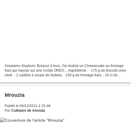
Assalamo Alaykom, Bonjour à tous, J'ai réalisé un Cheesecake au fromage
frais qui repose sur une croûte OREO.... Ingrédients : - 175 g de biscuits oréo
mixé. - 1 cuillère à soupe de Nutella. - 150 g de fromage frais. - 20 cl de
crème fraiche fouettée....
Mrouzia
Publié le 06/12/2011 à 15:46
Par
Culinaire de Amoula