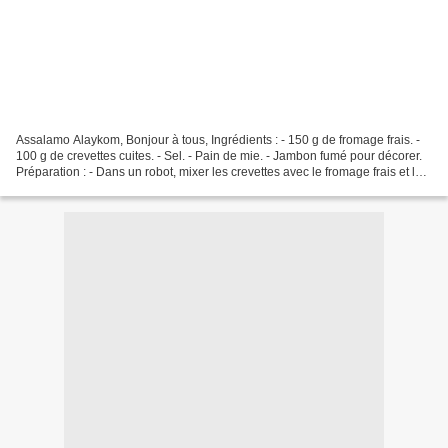
Assalamo Alaykom, Bonjour à tous, Ingrédients : - 150 g de fromage frais. -
100 g de crevettes cuites. - Sel. - Pain de mie. - Jambon fumé pour décorer.
Préparation : - Dans un robot, mixer les crevettes avec le fromage frais et le
sel. - Placer la farce...