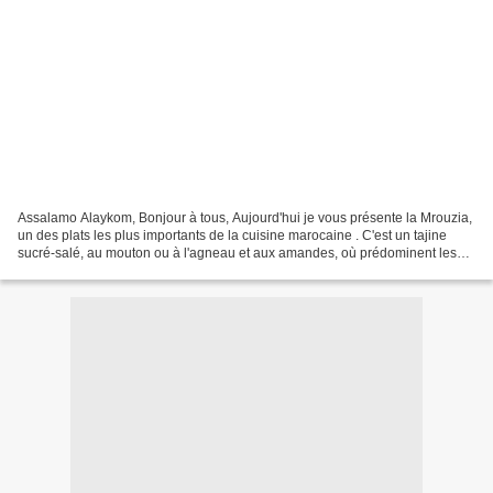
Assalamo Alaykom, Bonjour à tous, Aujourd'hui je vous présente la Mrouzia,
un des plats les plus importants de la cuisine marocaine . C'est un tajine
sucré-salé, au mouton ou à l'agneau et aux amandes, où prédominent les
arômes sucrés du miel et de la...