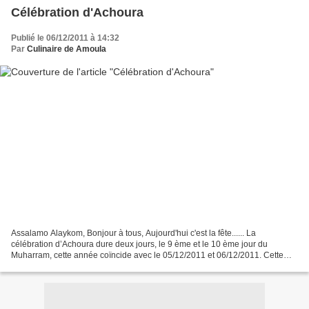
Célébration d'Achoura
Publié le 06/12/2011 à 14:32
Par
Culinaire de Amoula
Assalamo Alaykom, Bonjour à tous, Aujourd'hui c'est la fête...... La
célébration d’Achoura dure deux jours, le 9 ème et le 10 ème jour du
Muharram, cette année coïncide avec le 05/12/2011 et 06/12/2011. Cette
fête revêt plusieurs significations à la fois...