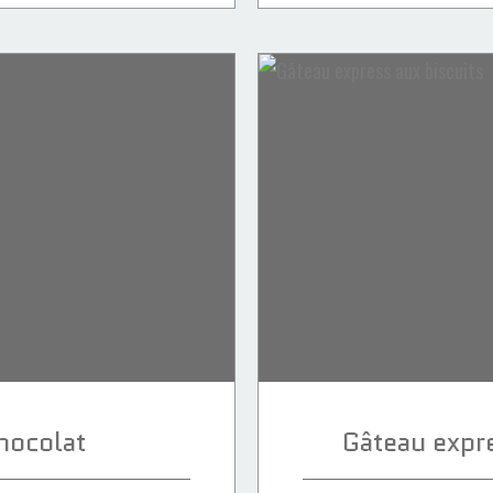
hocolat
Gâteau expre