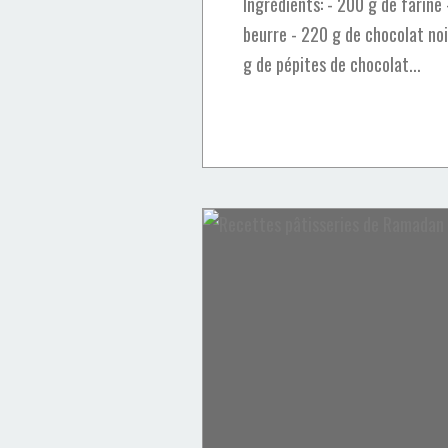
Ingrédients: - 200 g de farine
beurre - 220 g de chocolat no
g de pépites de chocolat...
Cakes & Cupcakes
pâtisserie
goûter
chantilly
chocolat