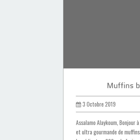
Gâteaux
caramel
pâtisserie
Petits Fours & Cookies
Aïd Al Fitr
Muffins 
3 Octobre 2019
Assalamo Alaykoum, Bonjour à 
et ultra gourmande de muffins