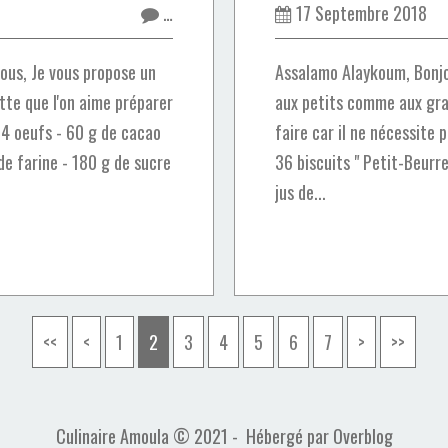
…
17 Septembre 2018
ous, Je vous propose un
Assalamo Alaykoum, Bonjou
tte que l'on aime préparer
aux petits comme aux gran
- 4 oeufs - 60 g de cacao
faire car il ne nécessite p
de farine - 180 g de sucre
36 biscuits " Petit-Beurre
jus de...
<<
<
1
2
3
4
5
6
7
>
>>
Culinaire Amoula © 2021 - Hébergé par
Overblog