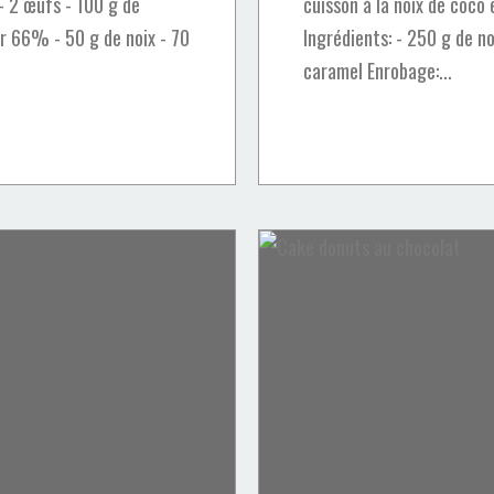
 - 2 œufs - 100 g de
cuisson à la noix de coco 
ir 66% - 50 g de noix - 70
Ingrédients: - 250 g de n
caramel Enrobage:...