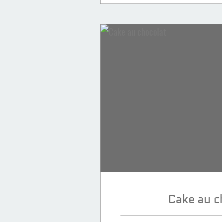
Gâteaux & Entremets
Desserts
pâtisserie
goûter
chantilly
Cake au c