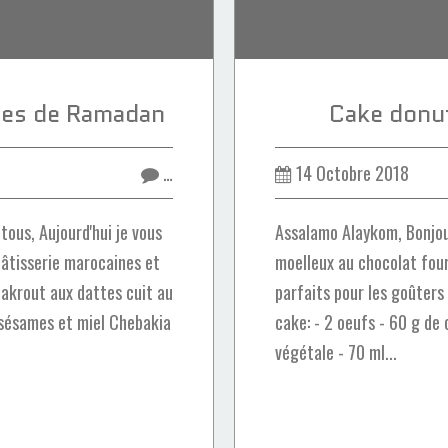
ries de Ramadan
Cake donut
…
14 Octobre 2018
ous, Aujourd'hui je vous
Assalamo Alaykom, Bonjou
pâtisserie marocaines et
moelleux au chocolat four
Makrout aux dattes cuit au
parfaits pour les goûters
 sésames et miel Chebakia
cake: - 2 oeufs - 60 g de 
végétale - 70 ml...