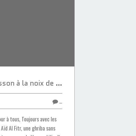
Ghriba sans cuisson à la noix de coco et au caramel
…
r à tous, Toujours avec les
Aïd Al Fitr, une ghriba sans