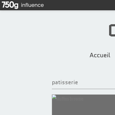
Accueil
patisserie
noix de coco
Gheriba