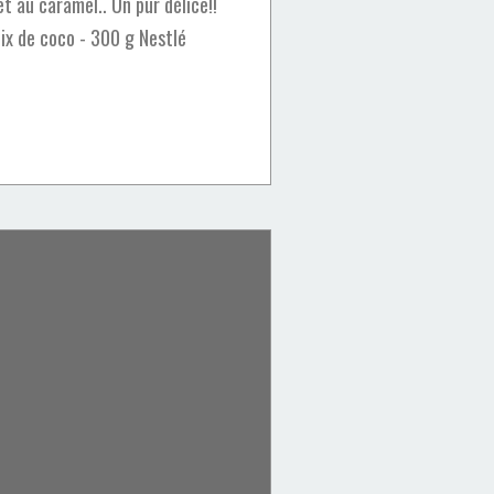
et au caramel.. Un pur délice!!
oix de coco - 300 g Nestlé