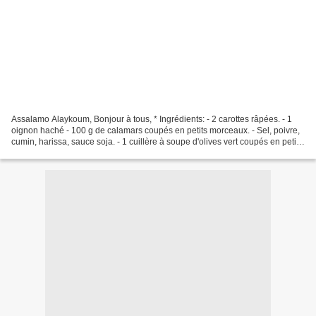
Assalamo Alaykoum, Bonjour à tous, * Ingrédients: - 2 carottes râpées. - 1
oignon haché - 100 g de calamars coupés en petits morceaux. - Sel, poivre,
cumin, harissa, sauce soja. - 1 cuillère à soupe d'olives vert coupés en petits
morceaux. - l'huile....