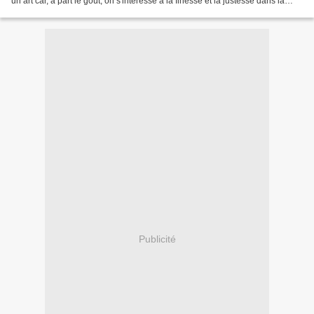
un art car, à part le goût, on s'interesse à la finesse et la justesse dans la
décoration et la présentation...
Publicité